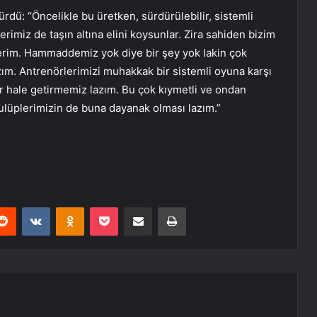
dü: “Öncelikle bu üretken, sürdürülebilir, sistemli
imiz de taşın altına elini koysunlar. Zira sahiden bizim
erim. Hammaddemiz yok diye bir şey yok lakin çok
zım. Antrenörlerimizi muhakkak bir sistemli oyuna karşı
r hale getirmemiz lazım. Bu çok kıymetli ve ondan
kulüplerimizin de buna dayanak olması lazım.”
erest
Reddit
VKontakte
Odnoklassniki
Pocket
E-Posta ile paylaş
Yazdır