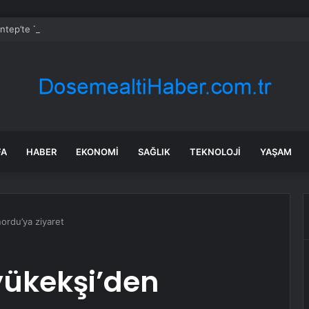
ntep’te TIR Kazası: 2 Ölü, 2 Yaralı
FA
HABER
EKONOMI
SAĞLIK
TEKNOLOJI
YAŞAM
ordu’ya ziyaret
yükekşi’den