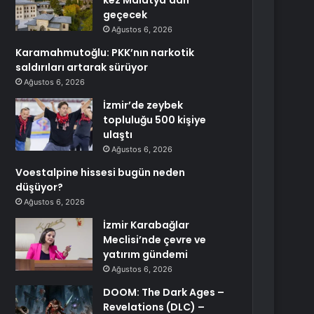
kez Malatya’dan
geçecek
Ağustos 6, 2026
Karamahmutoğlu: PKK’nın narkotik
saldırıları artarak sürüyor
Ağustos 6, 2026
İzmir’de zeybek
topluluğu 500 kişiye
ulaştı
Ağustos 6, 2026
Voestalpine hissesi bugün neden
düşüyor?
Ağustos 6, 2026
İzmir Karabağlar
Meclisi’nde çevre ve
yatırım gündemi
Ağustos 6, 2026
DOOM: The Dark Ages –
Revelations (DLC) –