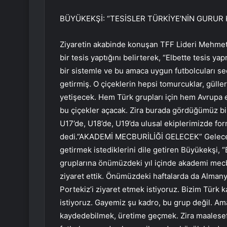
BÜYÜKEKŞİ: “TESİSLER TÜRKİYE’NİN GURUR 
Ziyaretin akabinde konuşan TFF Lideri Mehmet 
bir tesis yaptığını belirterek, “Elbette tesis ya
bir sistemle ve bu amaca uygun futbolcuları seç
getirmiş. O çiçeklerin hepsi tomurcuklar, gülle
yetişecek. Hem Türk grupları için hem Avrupa eki
bu çiçekler açacak. Zira burada gördüğümüz bir
U17’de, U18’de, U19’da ulusal ekiplerimizde fo
dedi.”AKADEMİ MECBURİLİĞİ GELECEK” Gelecek 
getirmek istediklerini dile getiren Büyükekşi, 
gruplarına önümüzdeki yıl içinde akademi mecbur
ziyaret ettik. Önümüzdeki haftalarda da Almanya
Portekiz’i ziyaret etmek istiyoruz. Bizim Türk
istiyoruz. Gayemiz şu kadro, bu grup değil. Am
kaydedebilmek, üretime geçmek. Zira maalese