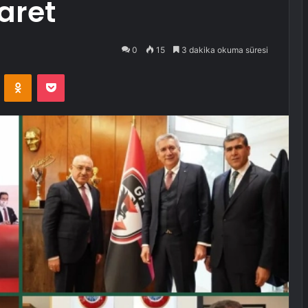
aret
0
15
3 dakika okuma süresi
VKontakte
Odnoklassniki
Pocket