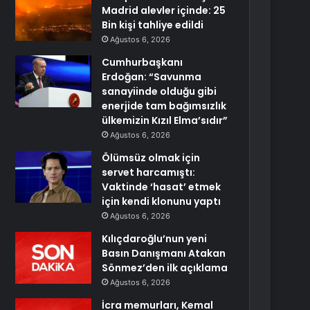
Madrid alevler içinde: 25
Bin kişi tahliye edildi
Ağustos 6, 2026
Cumhurbaşkanı
Erdoğan: “Savunma
sanayiinde olduğu gibi
enerjide tam bağımsızlık
ülkemizin Kızıl Elma’sıdır”
Ağustos 6, 2026
Ölümsüz olmak için
servet harcamıştı:
Vaktinde ‘hasat’ etmek
için kendi klonunu yaptı
Ağustos 6, 2026
Kılıçdaroğlu’nun yeni
Basın Danışmanı Atakan
Sönmez’den ilk açıklama
Ağustos 6, 2026
İcra memurları, Kemal