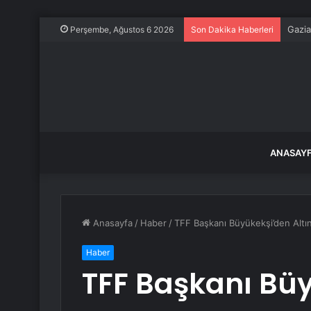
Gazia
Perşembe, Ağustos 6 2026
Son Dakika Haberleri
ANASAY
Anasayfa
/
Haber
/
TFF Başkanı Büyükekşi’den Altın
Haber
TFF Başkanı Bü