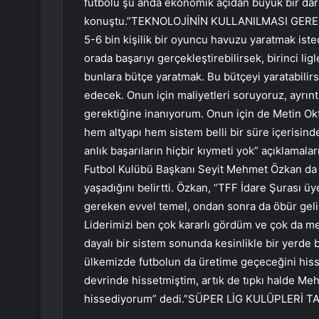
futbolu şu anda ekonomik açıdan büyük bir da
konuştu.”TEKNOLOJİNİN KULLANILMASI GEREKİYO
5-6 bin kişilik bir oyuncu havuzu yaratmak ist
orada başarıyı gerçekleştirebilirsek, birinci lig
bunlara bütçe yaratmak. Bu bütçeyi yaratabili
edecek. Onun için maliyetleri soruyoruz, ayrınt
gerektiğine inanıyorum. Onun için de Metin Okt
hem altyapı hem sistem belli bir süre içerisi
anlık başarıların hiçbir kıymeti yok” açıklama
Futbol Kulübü Başkanı Seyit Mehmet Özkan da A
yaşadığını belirtti. Özkan, “TFF İdare Şurası ü
gereken evvel temel, ondan sonra da öbür geliş
Liderimizi ben çok kararlı gördüm ve çok da 
dayalı bir sistem sonunda kesinlikle bir yerde 
ülkemizde futbolun da üretime geçeceğini his
devrinde hissetmiştim, artık de tıpkı halde M
hissediyorum” dedi.”SÜPER LİG KULÜPLERİ T