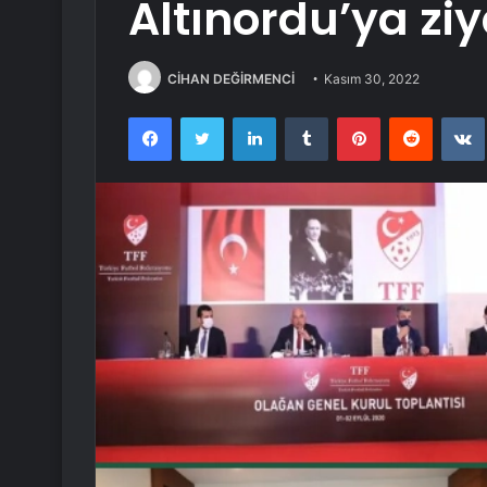
Altınordu’ya ziy
CİHAN DEĞİRMENCİ
Kasım 30, 2022
Facebook
Twitter
LinkedIn
Tumblr
Pinterest
Reddit