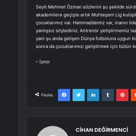
Seyit Mehmet Özman sözlerini şu şekilde sürdür
akademilere geçişte artık Muhteşem Lig kulüpler
çocuklarımız var. Hammaddemiz var, inanın lid
yanlışsız söylediniz. Antrenör yetiştirmemiz la
yani şu anda gelişen Dünya futboluna uygun bi
sonra da çocuklarımızı geliştirmek için bütün 
– İzmir
Facebook
Twitter
LinkedIn
Tumblr
Pint
Paylaş
CİHAN DEĞİRMENCİ