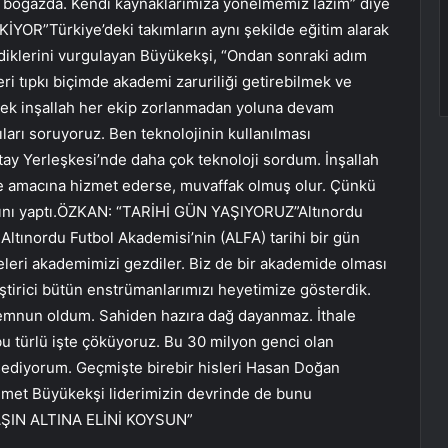
r boğazda. Kendi kaynaklarımıza yönelmemiz lazım” diye
R”Türkiye’deki takımların aynı şekilde eğitim alarak
ediklerini vurgulayan Büyükekşi, “Ondan sonraki adım
leri tıpkı biçimde akademi zaruriliği getirebilmek ve
rsek inşallah her ekip zorlanmadan yoluna devam
ıları soruyoruz. Ben teknolojinin kullanılması
ay Yerleşkesi’nde daha çok teknoloji sordum. İnşallah
nde amacına hizmet ederse, muvaffak olmuş olur. Çünkü
larını yaptı.ÖZKAN: “TARİHİ GÜN YAŞIYORUZ”Altınordu
ltınordu Futbol Akademisi’nin (ALFA) tarihi bir gün
yeleri akademimizi gezdiler. Biz de bir akademide olması
tirici bütün enstrümanlarımızı heyetimize gösterdik.
memnun oldum. Sahiden hazıra dağ dayanmaz. İthale
bu türlü işte çöküyoruz. Bu 30 milyon genci olan
sediyorum. Geçmişte birebir hisleri Hasan Doğan
ehmet Büyükekşi liderimizin devrinde de bunu
AŞIN ALTINA ELİNİ KOYSUN”