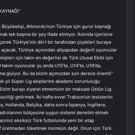
KAYNAĞI”
Büyükekşi, Altınordu’nun Türkiye için gurur kaynağı
pmak tek başına bir şey ifade etmiyor. Aslında içerisine
erek Türkiye’nin dört bir tarafından çiçekleri buraya
r açacak. Türkiye açısından altyapıdan değerli oyuncular
pleri için lakin en değerlisi de Türk Ulusal Ekibi için
takım oyuncular şu anda U15’te, U14’te, U16’da,
rma giyiyor. Bu da bizim açımızdan son derece önemli”
yıl Süper Lig ekiplerine akademi zorunluluğu
“Bizim burayı ziyaret etmemizin bir maksadı Üstün Lig
iliği getirmek. İki hafta evvel Trabzon’un tesislerini
, Hollanda, Belçika, daha sonra İspanya, İngiltere,
 kadrolarının bütçesine uygun sistemi denetim etmek
acımız eksiksiz Türk futbolunda yeni bir etap
f üretmeden tüketmek mümkün değil. Onun için Türk