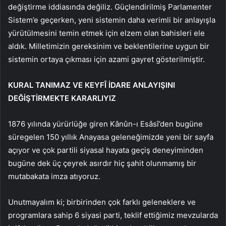
değiştirme iddiasında değiliz. Güçlendirilmiş Parlamenter
Sistem’e geçerken, yeni sistemin daha verimli bir anlayışla
yürütülmesini temin etmek için elzem olan bahisleri ele
aldık. Milletimizin gereksinim ve beklentilerine uygun bir
sistemin ortaya çıkması için azami gayret gösterilmiştir.
KURAL TANIMAZ VE KEYFÎ İDARE ANLAYIŞINI
DEĞİŞTİRMEKTE KARARLIYIZ
1876 yılında yürürlüğe giren Kânûn-ı Esâsî’den bugüne
süregelen 150 yıllık Anayasa geleneğimizde yeni bir sayfa
açıyor ve çok partili siyasal hayata geçiş deneyiminden
bugüne dek üç çeyrek asırdır hiç şahit olunmamış bir
mutabakata imza atıyoruz.
Unutmayalım ki; birbirinden çok farklı geleneklere ve
programlara sahip 6 siyasi parti, teklif ettiğimiz mevzularda