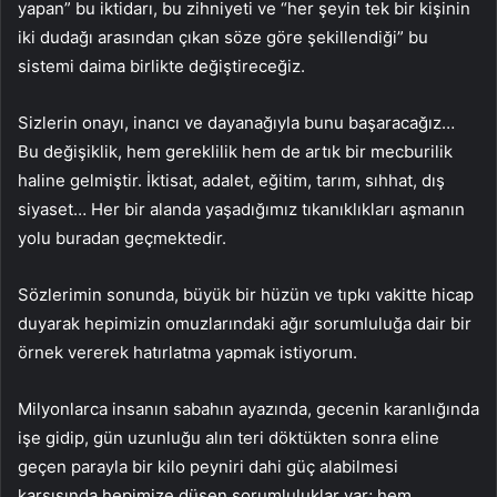
yapan” bu iktidarı, bu zihniyeti ve “her şeyin tek bir kişinin
iki dudağı arasından çıkan söze göre şekillendiği” bu
sistemi daima birlikte değiştireceğiz.
Sizlerin onayı, inancı ve dayanağıyla bunu başaracağız…
Bu değişiklik, hem gereklilik hem de artık bir mecburilik
haline gelmiştir. İktisat, adalet, eğitim, tarım, sıhhat, dış
siyaset… Her bir alanda yaşadığımız tıkanıklıkları aşmanın
yolu buradan geçmektedir.
Sözlerimin sonunda, büyük bir hüzün ve tıpkı vakitte hicap
duyarak hepimizin omuzlarındaki ağır sorumluluğa dair bir
örnek vererek hatırlatma yapmak istiyorum.
Milyonlarca insanın sabahın ayazında, gecenin karanlığında
işe gidip, gün uzunluğu alın teri döktükten sonra eline
geçen parayla bir kilo peyniri dahi güç alabilmesi
karşısında hepimize düşen sorumluluklar var; hem