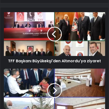
TFF Başkanı Büyükekşi'den Altınordu'ya ziyaret