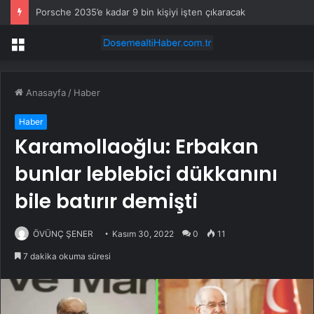
Porsche 2035’e kadar 9 bin kişiyi işten çıkaracak
Menü
Anasayfa
/
Haber
Haber
Karamollaoğlu: Erbakan
bunlar leblebici dükkanını
bile batırır demişti
ÖVÜNÇ ŞENER
Kasım 30, 2022
0
11
7 dakika okuma süresi