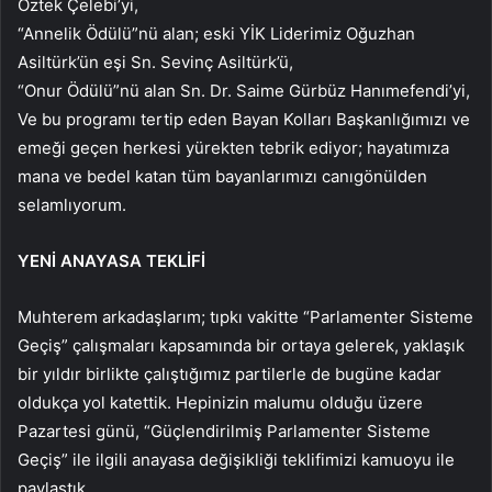
Öztek Çelebi’yi,
“Annelik Ödülü”nü alan; eski YİK Liderimiz Oğuzhan
Asiltürk’ün eşi Sn. Sevinç Asiltürk’ü,
“Onur Ödülü”nü alan Sn. Dr. Saime Gürbüz Hanımefendi’yi,
Ve bu programı tertip eden Bayan Kolları Başkanlığımızı ve
emeği geçen herkesi yürekten tebrik ediyor; hayatımıza
mana ve bedel katan tüm bayanlarımızı canıgönülden
selamlıyorum.
YENİ ANAYASA TEKLİFİ
Muhterem arkadaşlarım; tıpkı vakitte “Parlamenter Sisteme
Geçiş” çalışmaları kapsamında bir ortaya gelerek, yaklaşık
bir yıldır birlikte çalıştığımız partilerle de bugüne kadar
oldukça yol katettik. Hepinizin malumu olduğu üzere
Pazartesi günü, “Güçlendirilmiş Parlamenter Sisteme
Geçiş” ile ilgili anayasa değişikliği teklifimizi kamuoyu ile
paylaştık.