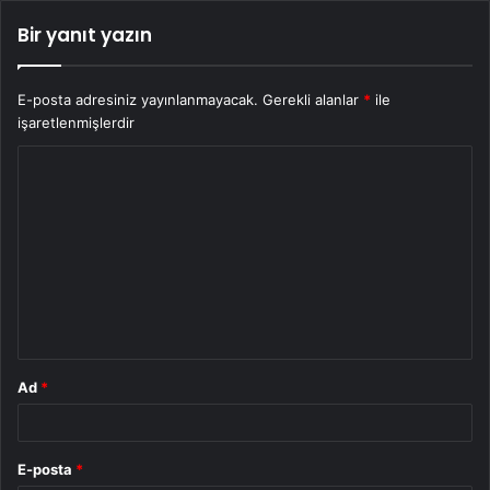
Bir yanıt yazın
E-posta adresiniz yayınlanmayacak.
Gerekli alanlar
*
ile
işaretlenmişlerdir
Y
o
r
u
m
*
Ad
*
E-posta
*