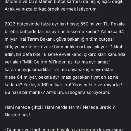
iktidarın ve bu sistemin bütçe karnesi de hiç iç açıcı değil.
Artık yalnızca birkaç örnek vermek istiyorum:
2023 bütçesinde faize ayrılan hisse; 550 milyar TL! Pekala
birebir bütçede tarıma ayrılan hisse ne kadar? Yalnızca 64
milyar lira! Tarım Bakanı, güya bakanlığın tüm bütçesi
çiftçiye verilecek üzere bir mantıkla ortaya çıkıyor. Dikkat
edin, bir defa bile 18 sene evvel kendi çıkardıkları kanunda
yer alan “Milli Gelirin %1’inden azı tarıma ayrılamaz”
kararını uygulamadılar! Tarıma dayanak için ayırdıkları
hisse 64 milyar, pekala ayrılması gereken fiyat en az ne
kadardı? Yaklaşık 160 milyar lira! Yarısını bile vermiyorlar!
Bu nasıl bir mantık? Artık Sn. Erdoğan’a soruyorum:
Hani nerede çiftçi? Hani nerde tarım? Nerede üretici?
Nerede nas!
-Cumhuriyet tarihinin en büyük faiz rekorunu kıracaksınız,