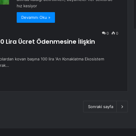
hız kesiyor
Devamını Oku »
0
0
00 Lira Ücret Ödenmesine İlişkin
cılardan kovan başına 100 lira 'Arı Konaklatma Ekosistem
rarak…
Sonraki sayfa