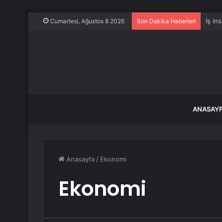
İş in
Cumartesi, Ağustos 8 2026
Son Dakika Haberleri
ANASAY
Anasayfa
/
Ekonomi
Ekonomi