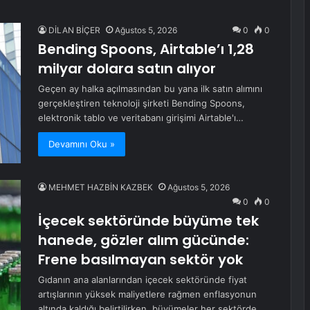
DİLAN BİÇER
Ağustos 5, 2026
0
0
Bending Spoons, Airtable’ı 1,28
milyar dolara satın alıyor
Geçen ay halka açılmasından bu yana ilk satın alımını
gerçekleştiren teknoloji şirketi Bending Spoons,
elektronik tablo ve veritabanı girişimi Airtable'ı…
Devamını Oku »
MEHMET HAZBİN KAZBEK
Ağustos 5, 2026
0
0
İçecek sektöründe büyüme tek
hanede, gözler alım gücünde:
Frene basılmayan sektör yok
Gıdanın ana alanlarından içecek sektöründe fiyat
artışlarının yüksek maliyetlere rağmen enflasyonun
altında kaldığı belirtilirken, büyümeler her sektörde