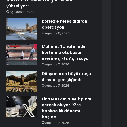
Atlassian hisseleri bugün neden
yükseliyor?
Ağustos 8, 2026
Körfez’e nefes aldıran
operasyon
Ağustos 8, 2026
Mahmut Tanal elinde
hortumla otobüsün
üzerine çıktı: Açın suyu
Ağustos 7, 2026
Dünyanın en büyük kuşu
4 insan genişliğinde
Ağustos 7, 2026
Elon Musk’ın büyük planı
gerçek oluyor: X’te
bankacılık dönemi
başladı
Ağustos 7, 2026