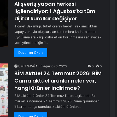
Alışveriş yapan herkesi
ilgilendiriyor: 1 Ağustos’ta tüm
dijital kurallar değişiyor
Ticaret Bakanlığı, tüketicilerin hedefli reklamcılıktan
yapay zekayla oluşturulan tanıtımlara kadar aldatıcı
uygulamalara karşı daha etkin korunmasını sağlayacak
yeni yönetmeliğin 1…
Devamını Oku »
ÜMİT SAVĞA
Ağustos 6, 2026
0
0
BİM Aktüel 24 Temmuz 2026! BİM
Cuma aktüel ürünler neler var,
hangi ürünler indirimde?
BİM aktüel ürünler 24 Temmuz listesi açıklandı. Bir
market zincirinde 24 Temmuz 2026 Cuma gününden
itibaren satışa sunulacak aktüel ürünler…
Devamını Oku »