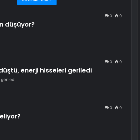
0
0
en düşüyor?
0
0
düştü, enerji hisseleri geriledi
 geriledi
0
0
eliyor?