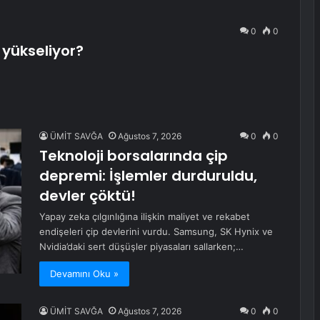
0
0
 yükseliyor?
ÜMİT SAVĞA
Ağustos 7, 2026
0
0
Teknoloji borsalarında çip
depremi: İşlemler durduruldu,
devler çöktü!
Yapay zeka çılgınlığına ilişkin maliyet ve rekabet
endişeleri çip devlerini vurdu. Samsung, SK Hynix ve
Nvidia’daki sert düşüşler piyasaları sallarken;…
Devamını Oku »
ÜMİT SAVĞA
Ağustos 7, 2026
0
0