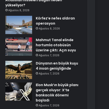
Atlassian hisseleri bugün neden
yükseliyor?
Ağustos 8, 2026
Körfez’e nefes aldıran
operasyon
Ağustos 8, 2026
Mahmut Tanal elinde
hortumla otobüsün
üzerine çıktı: Açın suyu
Ağustos 7, 2026
Dünyanın en büyük kuşu
4 insan genişliğinde
Ağustos 7, 2026
Elon Musk’ın büyük planı
gerçek oluyor: X’te
bankacılık dönemi
başladı
Ağustos 7, 2026