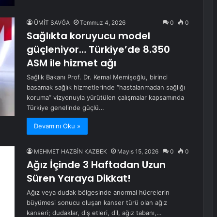
ÜMİT SAVĞA
Temmuz 4, 2026
0
0
Sağlıkta koruyucu model
güçleniyor… Türkiye’de 8.350
ASM ile hizmet ağı
Sağlık Bakanı Prof. Dr. Kemal Memişoğlu, birinci
basamak sağlık hizmetlerinde “hastalanmadan sağlığı
koruma” vizyonuyla yürütülen çalışmalar kapsamında
Türkiye genelinde güçlü…
Devamını Oku »
MEHMET HAZBİN KAZBEK
Mayıs 15, 2026
0
0
Ağız İçinde 3 Haftadan Uzun
Süren Yaraya Dikkat!
Ağız veya dudak bölgesinde anormal hücrelerin
büyümesi sonucu oluşan kanser türü olan ağız
kanseri; dudaklar, diş etleri, dil, ağız tabanı,…