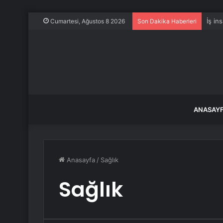
İstan
Cumartesi, Ağustos 8 2026
Son Dakika Haberleri
ANASAY
Anasayfa
/
Sağlık
Sağlık