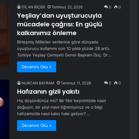
DİLAN BİÇER
Temmuz 22, 2026
0
0
Yeşilay’dan uyuşturucuyla
mücadele çağrısı: En güçlü
kalkanımız önleme
Birleşmiş Milletler verilerine göre dünyada
uyuşturucu kullanımı son 10 yılda yüzde 28 arttı.
Türkiye Yeşilay Cemiyeti Genel Başkanı Doç. Dr.…
Devamını Oku »
NURCAN BAYRAM
Temmuz 11, 2026
0
0
Hafızanın gizli yakıtı
Hiç düşündünüz mü? Bir fikir beynimizde nasıl
doğuyor, bir şeyi nasıl öğreniyoruz ve o bilgi
hafızamızda nasıl kalıcı hale geliyor?…
Devamını Oku »