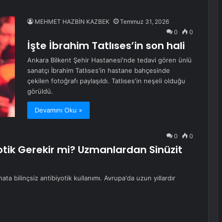
MEHMET HAZBİN KAZBEK
Temmuz 31, 2026
0
0
İşte İbrahim Tatlıses’in son hali
Ankara Bilkent Şehir Hastanesi'nde tedavi gören ünlü
sanatçı İbrahim Tatlıses'in hastane bahçesinde
çekilen fotoğrafı paylaşıldı. Tatlıses'in neşeli olduğu
görüldü.
Devamını Oku »
0
0
otik Gerekir mi? Uzmanlardan Sinüzit
ata bilinçsiz antibiyotik kullanımı. Avrupa'da uzun yıllardır