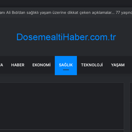
bul’da sır ölüm: 37 yaşındaki kadın savcının evinde ölü bulundu!
FA
HABER
EKONOMI
SAĞLIK
TEKNOLOJI
YAŞAM