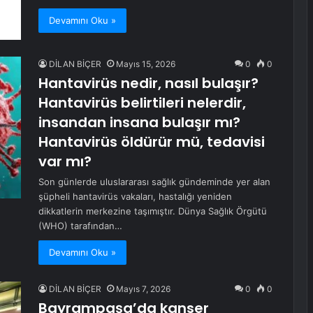
Devamını Oku »
DİLAN BİÇER
Mayıs 15, 2026
0
0
Hantavirüs nedir, nasıl bulaşır?
Hantavirüs belirtileri nelerdir,
insandan insana bulaşır mı?
Hantavirüs öldürür mü, tedavisi
var mı?
Son günlerde uluslararası sağlık gündeminde yer alan
şüpheli hantavirüs vakaları, hastalığı yeniden
dikkatlerin merkezine taşımıştır. Dünya Sağlık Örgütü
(WHO) tarafından…
Devamını Oku »
DİLAN BİÇER
Mayıs 7, 2026
0
0
Bayrampaşa’da kanser