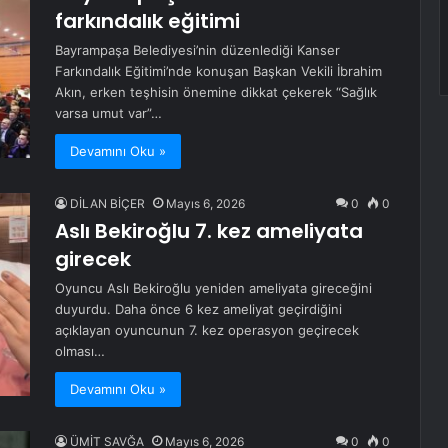
farkındalık eğitimi
Bayrampaşa Belediyesi’nin düzenlediği Kanser
Farkındalık Eğitimi’nde konuşan Başkan Vekili İbrahim
Akın, erken teşhisin önemine dikkat çekerek “Sağlık
varsa umut var”…
Devamını Oku »
DİLAN BİÇER
Mayıs 6, 2026
0
0
Aslı Bekiroğlu 7. kez ameliyata
girecek
Oyuncu Aslı Bekiroğlu yeniden ameliyata gireceğini
duyurdu. Daha önce 6 kez ameliyat geçirdiğini
açıklayan oyuncunun 7. kez operasyon geçirecek
olması…
Devamını Oku »
ÜMİT SAVĞA
Mayıs 6, 2026
0
0