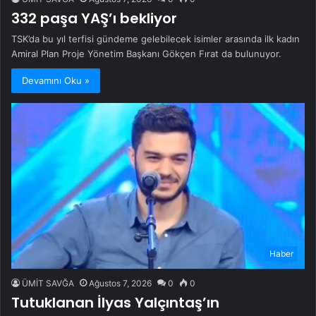
332 paşa YAŞ’ı bekliyor
TSK’da bu yıl terfisi gündeme gelebilecek isimler arasında ilk kadın
Amiral Plan Proje Yönetim Başkanı Gökçen Fırat da bulunuyor.
Devamını Oku »
Haber
ÜMİT SAVĞA
Ağustos 7, 2026
0
0
Tutuklanan İlyas Yalçıntaş’ın