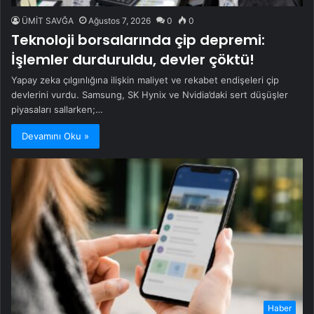
ÜMİT SAVĞA
Ağustos 7, 2026
0
0
Teknoloji borsalarında çip depremi:
İşlemler durduruldu, devler çöktü!
Yapay zeka çılgınlığına ilişkin maliyet ve rekabet endişeleri çip
devlerini vurdu. Samsung, SK Hynix ve Nvidia’daki sert düşüşler
piyasaları sallarken;…
Devamını Oku »
Haber