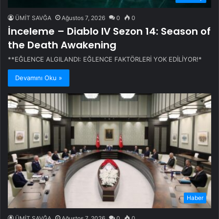
ÜMİT SAVĞA
Ağustos 7, 2026
0
0
İnceleme – Diablo IV Sezon 14: Season of
the Death Awakening
**EĞLENCE ALGILANDI: EĞLENCE FAKTÖRLERİ YOK EDİLİYOR!*
Devamını Oku »
Haber
ÜMİT SAVĞA
Ağustos 7, 2026
0
0