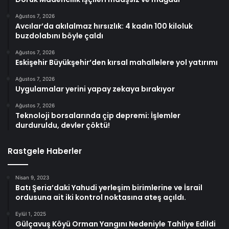
Ağustos 7, 2026
Avcılar’da akılalmaz hırsızlık: 4 kadın 100 kiloluk
buzdolabını böyle çaldı
Ağustos 7, 2026
Eskişehir Büyükşehir’den kırsal mahallelere yol yatırımı
Ağustos 7, 2026
Uygulamalar yerini yapay zekaya bırakıyor
Ağustos 7, 2026
Teknoloji borsalarında çip depremi: İşlemler
durduruldu, devler çöktü!
Rastgele Haberler
Nisan 9, 2023
Batı Şeria’daki Yahudi yerleşim birimlerine ve İsrail
ordusuna ait iki kontrol noktasına ateş açıldı.
Eylül 1, 2025
Gülçavuş Köyü Orman Yangını Nedeniyle Tahliye Edildi