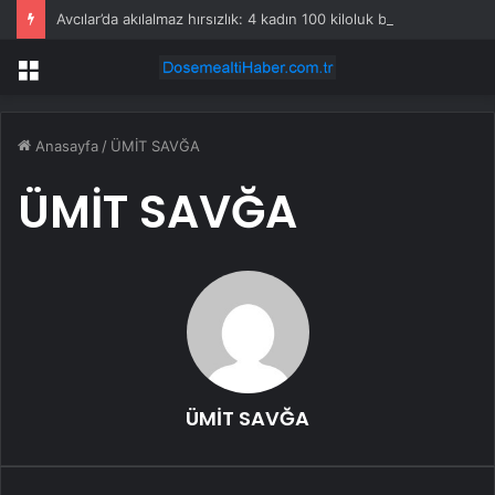
Avcılar’da akılalmaz hırsızlık: 4 kadın 100 kiloluk buzdolabını böyle çaldı
Menü
Anasayfa
/
ÜMİT SAVĞA
ÜMİT SAVĞA
ÜMİT SAVĞA