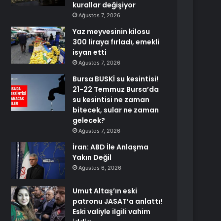
kurallar değişiyor
Ağustos 7, 2026
Yaz meyvesinin kilosu
300 liraya fırladı, emekli
isyan etti
Ağustos 7, 2026
Bursa BUSKİ su kesintisi!
21-22 Temmuz Bursa’da
su kesintisi ne zaman
bitecek, sular ne zaman
gelecek?
Ağustos 7, 2026
İran: ABD İle Anlaşma
Yakın Değil
Ağustos 6, 2026
Umut Altaş’ın eski
patronu JASAT’a anlattı!
Eski valiyle ilgili vahim