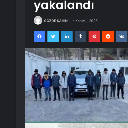
yakalandı
GÖZDE ŞAHİN
Kasım 1, 2023
Facebook
Twitter
LinkedIn
Tumblr
Pinterest
Reddit