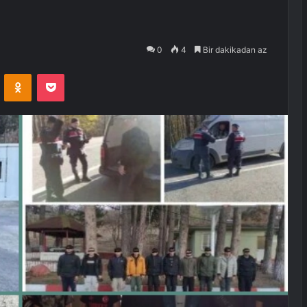
0
4
Bir dakikadan az
VKontakte
Odnoklassniki
Pocket