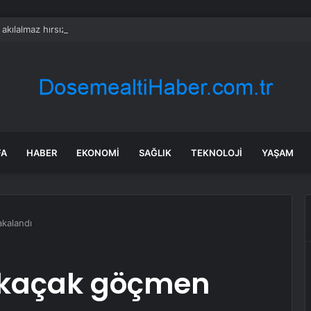
a akılalmaz hırsızlık: 4 kadın 100 kiloluk buzdolabını böyle çaldı
FA
HABER
EKONOMI
SAĞLIK
TEKNOLOJI
YAŞAM
akalandı
0 kaçak göçmen