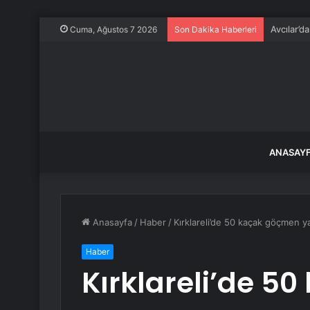
Avcılar’d
Cuma, Ağustos 7 2026
Son Dakika Haberleri
ANASAY
Anasayfa
/
Haber
/
Kırklareli’de 50 kaçak göçmen y
Haber
Kırklareli’de 5