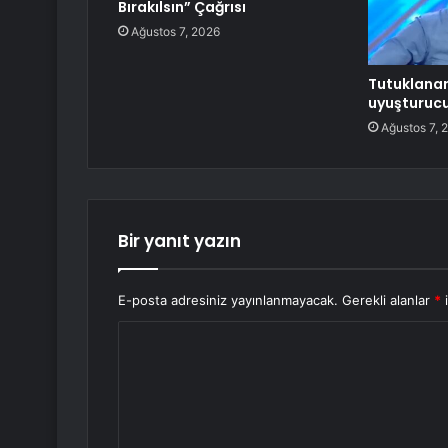
Bırakılsın” Çağrısı
Ağustos 7, 2026
Tutuklanan 
uyuşturucu 
Ağustos 7, 
Bir yanıt yazın
E-posta adresiniz yayınlanmayacak.
Gerekli alanlar
*
i
Y
o
r
u