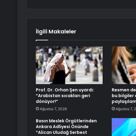
İlgili Makaleler
Prof. Dr. Orhan Şen uyardı:
Resmen değ
“Arabistan sıcakları geri
bu bilgiler 
dönüyor!”
paylaşıla
Ağustos 7, 2026
Ağustos 7, 
Basın Meslek Örgütlerinden
Ankara Adliyesi Önünde
“Alican Uludağ Serbest