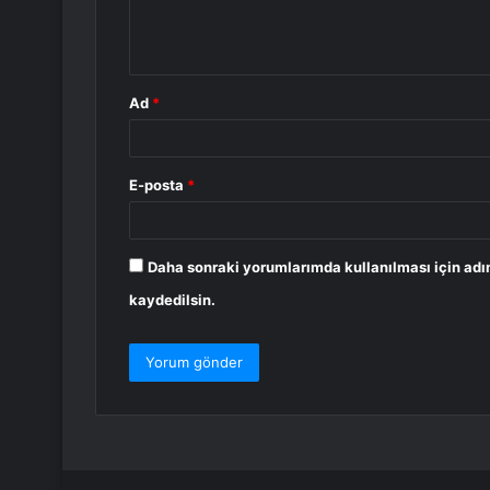
m
*
Ad
*
E-posta
*
Daha sonraki yorumlarımda kullanılması için adı
kaydedilsin.