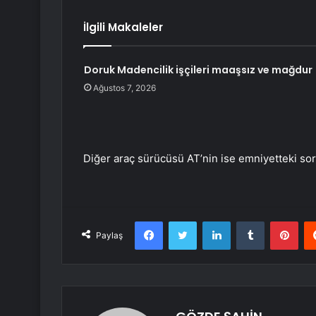
İlgili Makaleler
Doruk Madencilik işçileri maaşsız ve mağdur
Ağustos 7, 2026
Diğer araç sürücüsü AT’nin ise emniyetteki so
Facebook
Twitter
LinkedIn
Tumblr
Pint
Paylaş