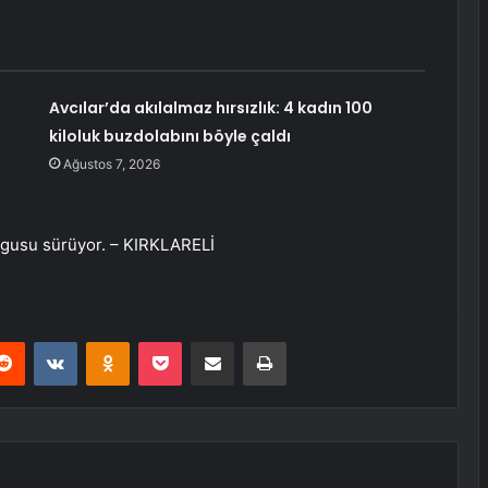
Avcılar’da akılalmaz hırsızlık: 4 kadın 100
kiloluk buzdolabını böyle çaldı
Ağustos 7, 2026
rgusu sürüyor. – KIRKLARELİ
erest
Reddit
VKontakte
Odnoklassniki
Pocket
E-Posta ile paylaş
Yazdır