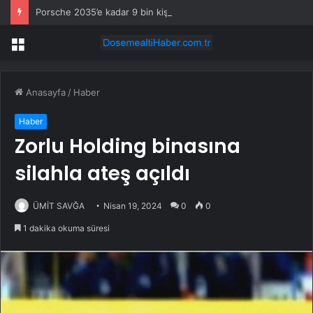
Porsche 2035’e kadar 9 bin kişiyi işten çıkaracak
Menü
Anasayfa
/
Haber
Haber
Zorlu Holding binasına
silahla ateş açıldı
ÜMİT SAVĞA
Nisan 19, 2024
0
0
1 dakika okuma süresi