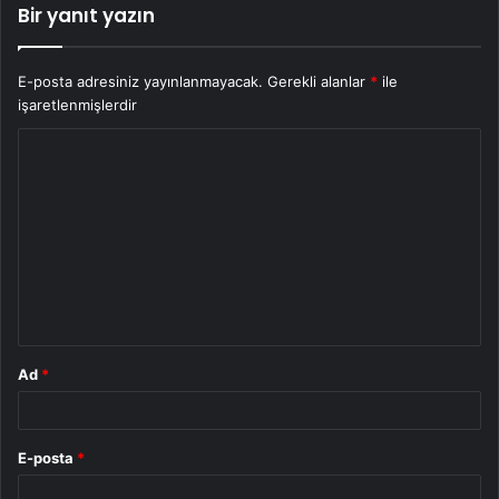
Bir yanıt yazın
E-posta adresiniz yayınlanmayacak.
Gerekli alanlar
*
ile
işaretlenmişlerdir
Y
o
r
u
m
*
Ad
*
E-posta
*