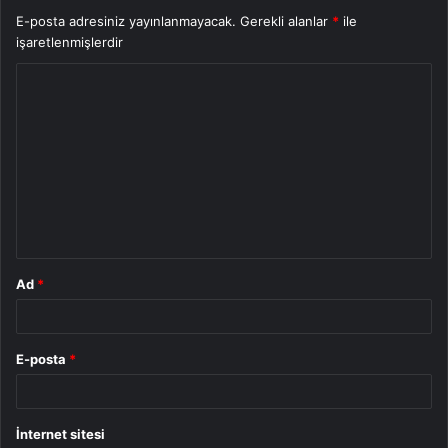
E-posta adresiniz yayınlanmayacak.
Gerekli alanlar
*
ile
işaretlenmişlerdir
Y
o
r
u
m
*
Ad
*
E-posta
*
İnternet sitesi