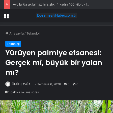
Avcılar’da akılalmaz hırsızlık: 4 kadın 100 kiloluk buzdolabını böyle çaldı
Menü
Anasayfa
/
Teknoloji
Teknoloji
Yürüyen palmiye efsanesi:
Gerçek mi, büyük bir yalan
mı?
ÜMİT SAVĞA
Temmuz 6, 2026
0
0
1 dakika okuma süresi