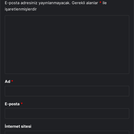
E-posta adresiniz yayınlanmayacak.
Gerekli alanlar
*
ile
işaretlenmişlerdir
Y
o
r
u
m
*
Ad
*
E-posta
*
İnternet sitesi