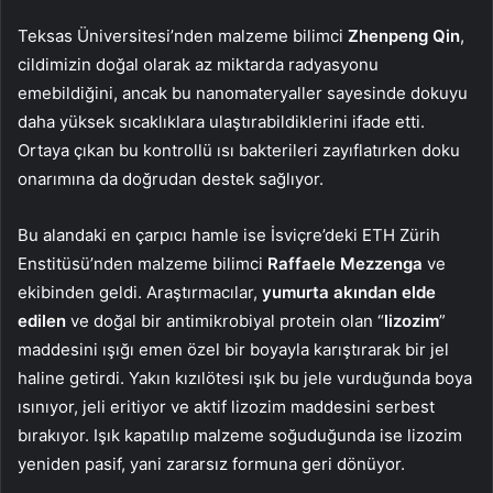
Teksas Üniversitesi’nden malzeme bilimci
Zhenpeng Qin
,
cildimizin doğal olarak az miktarda radyasyonu
emebildiğini, ancak bu nanomateryaller sayesinde dokuyu
daha yüksek sıcaklıklara ulaştırabildiklerini ifade etti.
Ortaya çıkan bu kontrollü ısı bakterileri zayıflatırken doku
onarımına da doğrudan destek sağlıyor.
Bu alandaki en çarpıcı hamle ise İsviçre’deki ETH Zürih
Enstitüsü’nden malzeme bilimci
Raffaele Mezzenga
ve
ekibinden geldi. Araştırmacılar,
yumurta akından elde
edilen
ve doğal bir antimikrobiyal protein olan “
lizozim
”
maddesini ışığı emen özel bir boyayla karıştırarak bir jel
haline getirdi. Yakın kızılötesi ışık bu jele vurduğunda boya
ısınıyor, jeli eritiyor ve aktif lizozim maddesini serbest
bırakıyor. Işık kapatılıp malzeme soğuduğunda ise lizozim
yeniden pasif, yani zararsız formuna geri dönüyor.