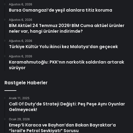
Ağustos 6, 2026
Bursa Osmangazi’de yeşil alanlara titiz koruma
Ağustos 6, 2026
BİM Aktüel 24 Temmuz 2026! BİM Cuma aktüel ürünler
neler var, hangi ürünler indirimde?
Ağustos 6, 2026
Türkiye Kültür Yolu ikinci kez Malatya’dan geçecek
Ağustos 6, 2026
Karamahmutoğlu: PKK’nın narkotik saldırıları artarak
sürüyor
Rastgele Haberler
Aralık 11, 2025
Call Of Duty’de Strateji Değişti: Peş Peşe Aynı Oyunlar
Gelmeyecek!
Ocak 29, 2026
Emep’li Karaca ve Bayhan’dan Bakan Bayraktar’a
“İsrail’e Petrol Sevkiyatı” Sorusu