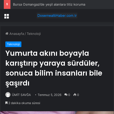
Bursa Osmangazi’de yeşil alanlara titiz koruma
Menü
Anasayfa
/
Teknoloji
Teknoloji
Yumurta akını boyayla
karıştırıp yaraya sürdüler,
sonuca bilim insanları bile
şaşırdı
ÜMİT SAVĞA
Temmuz 5, 2026
0
0
2 dakika okuma süresi