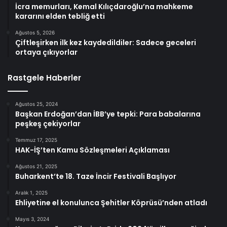
İcra memurları, Kemal Kılıçdaroğlu’na mahkeme
kararını elden tebliğ etti
Ağustos 5, 2026
Çiftleşirken ilk kez kaydedildiler: Sadece geceleri
ortaya çıkıyorlar
Rastgele Haberler
Ağustos 25, 2024
Başkan Erdoğan’dan İBB’ye tepki: Para babalarına
peşkeş çekiyorlar
Temmuz 17, 2025
HAK-İŞ’ten Kamu Sözleşmeleri Açıklaması
Ağustos 21, 2025
Buharkent’te 18. Taze İncir Festivali Başlıyor
Aralık 1, 2025
Ehliyetine el konulunca Şehitler Köprüsü’nden atladı
Mayıs 3, 2024