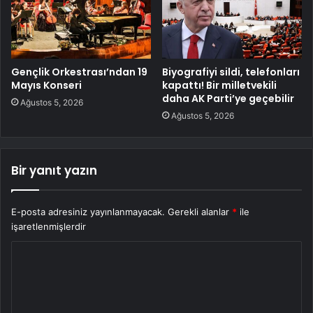
Gençlik Orkestrası’ndan 19
Biyografiyi sildi, telefonları
Mayıs Konseri
kapattı! Bir milletvekili
daha AK Parti’ye geçebilir
Ağustos 5, 2026
Ağustos 5, 2026
Bir yanıt yazın
E-posta adresiniz yayınlanmayacak.
Gerekli alanlar
*
ile
işaretlenmişlerdir
Y
o
r