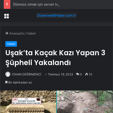
Ölümsüz olmak için servet harcamıştı: Vaktinde ‘hasat’ etmek için kendi klonunu yaptı
Menü
Anasayfa
/
Haber
Haber
Uşak’ta Kaçak Kazı Yapan 3
Şüpheli Yakalandı
CİHAN DEĞİRMENCİ
Temmuz 19, 2023
0
10
Bir dakikadan az