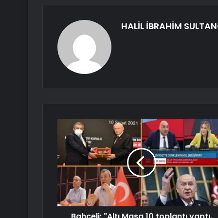
HALİL İBRAHİM SULTA
Bahçeli: "Altı Masa 10 toplantı yaptı.