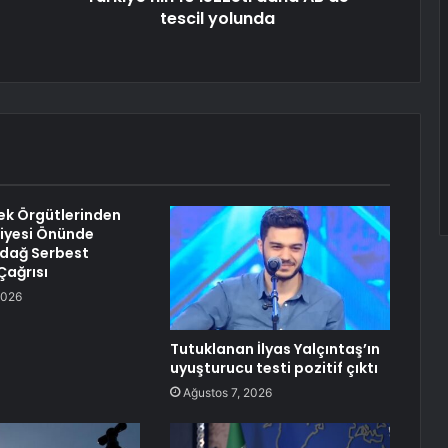
tescil yolunda
ek Örgütlerinden
iyesi Önünde
udağ Serbest
 Çağrısı
2026
Tutuklanan İlyas Yalçıntaş’ın
uyuşturucu testi pozitif çıktı
Ağustos 7, 2026