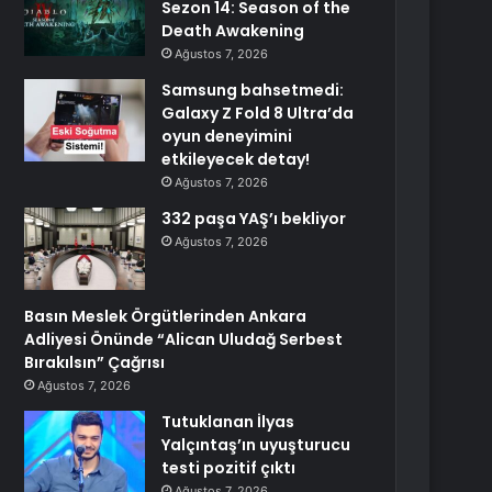
Sezon 14: Season of the
Death Awakening
Ağustos 7, 2026
Samsung bahsetmedi:
Galaxy Z Fold 8 Ultra’da
oyun deneyimini
etkileyecek detay!
Ağustos 7, 2026
332 paşa YAŞ’ı bekliyor
Ağustos 7, 2026
Basın Meslek Örgütlerinden Ankara
Adliyesi Önünde “Alican Uludağ Serbest
Bırakılsın” Çağrısı
Ağustos 7, 2026
Tutuklanan İlyas
Yalçıntaş’ın uyuşturucu
testi pozitif çıktı
Ağustos 7, 2026