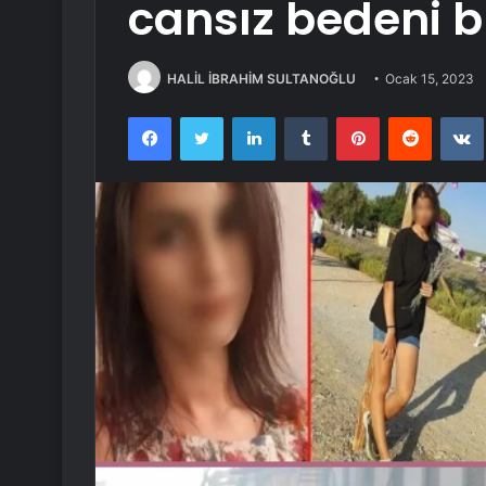
cansız bedeni 
HALİL İBRAHİM SULTANOĞLU
Ocak 15, 2023
Facebook
Twitter
LinkedIn
Tumblr
Pinterest
Reddit