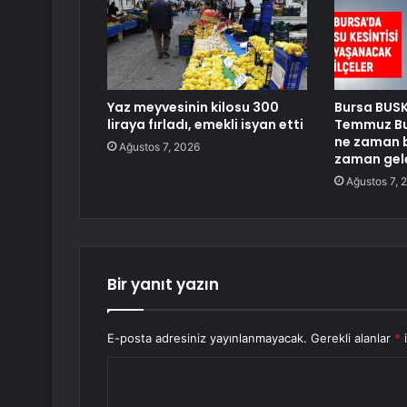
Yaz meyvesinin kilosu 300
Bursa BUSKİ
liraya fırladı, emekli isyan etti
Temmuz Bur
ne zaman b
Ağustos 7, 2026
zaman gel
Ağustos 7, 
Bir yanıt yazın
E-posta adresiniz yayınlanmayacak.
Gerekli alanlar
*
i
Y
o