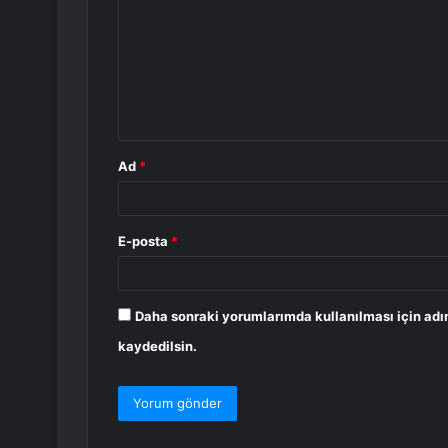
r
u
m
*
Ad
*
E-posta
*
Daha sonraki yorumlarımda kullanılması için adı
kaydedilsin.