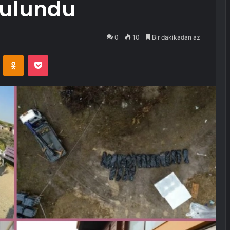
bulundu
0
10
Bir dakikadan az
VKontakte
Odnoklassniki
Pocket