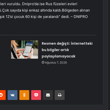
leri vuruldu. Dnipro’da ise Rus füzeleri evleri
dü.Çok sayıda kişi enkaz altında kaldı.Bölgeden alınan
laşık 12’si çocuk 60 kişi de yaralandı” dedi. – DNIPRO
Resmen değişti: İnternetteki
bu bilgiler artık
paylaşılamayacak
Ağustos 7, 2026
erest
Reddit
VKontakte
Odnoklassniki
Pocket
E-Posta ile paylaş
Yazdır