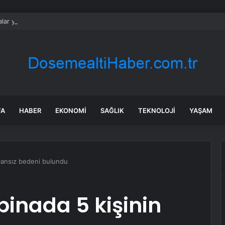
ar yerini yapay zekaya bırakıyor
FA
HABER
EKONOMI
SAĞLIK
TEKNOLOJI
YAŞAM
 cansız bedeni bulundu
binada 5 kişinin