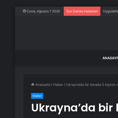
Uygulamal
Cuma, Ağustos 7 2026
Son Dakika Haberleri
ANASAY
Anasayfa
/
Haber
/
Ukrayna’da bir binada 5 kişinin
Haber
Ukrayna’da bir 