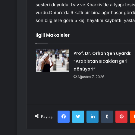
sesleri duyuldu. Lviv ve Kharkiv’de altyapı tesis
vurdu.Dnipro’da 9 katlı bir bina ağır hasar gör
son bilgilere göre 5 kişi hayatını kaybetti, yak
İlgili Makaleler
Prof. Dr. Orhan Şen uyardı:
“Arabistan sıcakları geri
dönüyor!”
Ağustos 7, 2026
Facebook
Twitter
LinkedIn
Tumblr
Pint
Paylaş