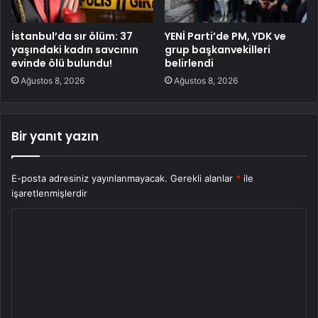
İstanbul’da sır ölüm: 37
YENİ Parti’de PM, YDK ve
yaşındaki kadın savcının
grup başkanvekilleri
evinde ölü bulundu!
belirlendi
Ağustos 8, 2026
Ağustos 8, 2026
Bir yanıt yazın
E-posta adresiniz yayınlanmayacak.
Gerekli alanlar
*
ile
işaretlenmişlerdir
Y
o
r
u
m