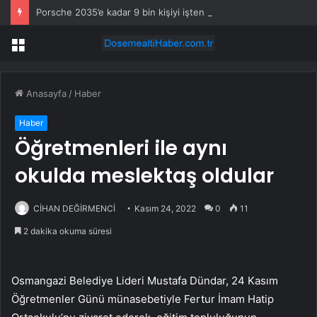
Porsche 2035’e kadar 9 bin kişiyi işten çıkaracak
Menü
Anasayfa
/
Haber
Haber
Öğretmenleri ile aynı
okulda meslektaş oldular
CİHAN DEĞİRMENCİ
Kasım 24, 2022
0
11
2 dakika okuma süresi
Osmangazi Belediye Lideri Mustafa Dündar, 24 Kasım
Öğretmenler Günü münasebetiyle Fertur İmam Hatip