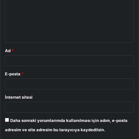
r
u
m
*
Ad
*
E-posta
*
İnternet sitesi
Daha sonraki yorumlarımda kullanılması için adım, e-posta
adresim ve site adresim bu tarayıcıya kaydedilsin.