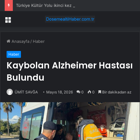
Türkiye Kültür Yolu ikinci kez Malatya’dan geçecek
Menü
Anasayfa
/
Haber
Haber
Kaybolan Alzheimer Hastası
Bulundu
ÜMİT SAVĞA
Mayıs 18, 2026
0
0
Bir dakikadan az