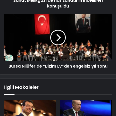
Sanat Melikgazi’de hat sanatının incelikleri
konuşuldu
Bursa Nilüfer’de “Bizim Ev”den engelsiz yıl sonu
İlgili Makaleler