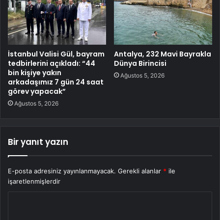
İstanbul Valisi Gül, bayram
Antalya, 232 Mavi Bayrakla
tedbirlerini açıkladı: “44
Dünya Birincisi
bin kişiye yakın
Ağustos 5, 2026
arkadaşımız 7 gün 24 saat
görev yapacak”
Ağustos 5, 2026
Bir yanıt yazın
E-posta adresiniz yayınlanmayacak.
Gerekli alanlar
*
ile
işaretlenmişlerdir
Y
o