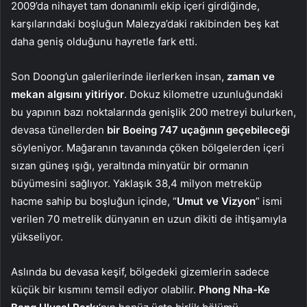
2009’da nihayet tam donanımlı ekip içeri girdiğinde,
karşılarındaki boşluğun Malezya’daki rakibinden beş kat
daha geniş olduğunu hayretle fark etti.
Son Doong’un galerilerinde ilerlerken insan,
zaman ve
mekan algısını yitiriyor
. Dokuz kilometre uzunluğundaki
bu yapının bazı noktalarında genişlik 200 metreyi bulurken,
devasa tünellerden
bir Boeing 747 uçağının geçebileceği
söyleniyor. Mağaranın tavanında çöken bölgelerden içeri
sızan güneş ışığı, yeraltında minyatür bir ormanın
büyümesini sağlıyor. Yaklaşık 38,4 milyon metreküp
hacme sahip bu boşluğun içinde, “
Umut ve Vizyon
” ismi
verilen 70 metrelik dünyanın en uzun dikiti de ihtişamıyla
yükseliyor.
Aslında bu devasa keşif, bölgedeki gizemlerin sadece
küçük bir kısmını temsil ediyor olabilir.
Phong Nha-Ke