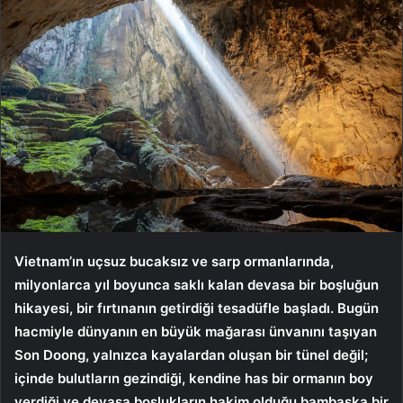
Vietnam’ın uçsuz bucaksız ve sarp ormanlarında,
milyonlarca yıl boyunca saklı kalan devasa bir boşluğun
hikayesi, bir fırtınanın getirdiği tesadüfle başladı. Bugün
hacmiyle dünyanın en büyük mağarası ünvanını taşıyan
Son Doong, yalnızca kayalardan oluşan bir tünel değil;
içinde bulutların gezindiği, kendine has bir ormanın boy
verdiği ve devasa boşlukların hakim olduğu bambaşka bir