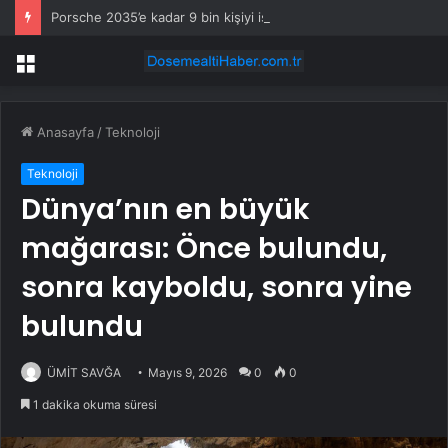
Porsche 2035’e kadar 9 bin kişiyi işten çıkaracak
Menü
Anasayfa
/
Teknoloji
Teknoloji
Dünya’nın en büyük
mağarası: Önce bulundu,
sonra kayboldu, sonra yine
bulundu
ÜMİT SAVĞA
Mayıs 9, 2026
0
0
1 dakika okuma süresi