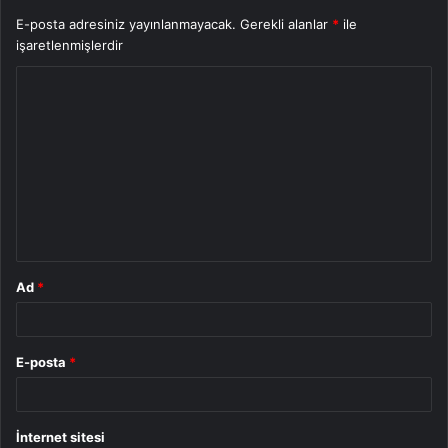
E-posta adresiniz yayınlanmayacak.
Gerekli alanlar
*
ile
işaretlenmişlerdir
Y
o
r
u
m
*
Ad
*
E-posta
*
İnternet sitesi