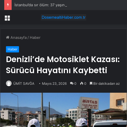
İstanbul’da sır ölüm: 37 yaşındaki kadın savcının evinde ölü bulundu!
Menü
Anasayfa
/
Haber
Haber
Denizli’de Motosiklet Kazası:
Sürücü Hayatını Kaybetti
ÜMİT SAVĞA
Mayıs 23, 2026
0
0
Bir dakikadan az