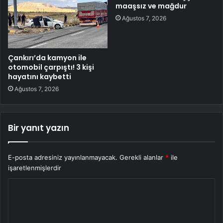
maaşsız ve mağdur
Ağustos 7, 2026
Çankırı’da kamyon ile
otomobil çarpıştı! 3 kişi
hayatını kaybetti
Ağustos 7, 2026
Bir yanıt yazın
E-posta adresiniz yayınlanmayacak.
Gerekli alanlar
*
ile
işaretlenmişlerdir
Y
o
r