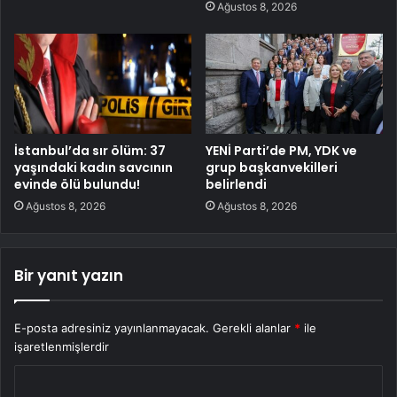
Ağustos 8, 2026
İstanbul’da sır ölüm: 37
YENİ Parti’de PM, YDK ve
yaşındaki kadın savcının
grup başkanvekilleri
evinde ölü bulundu!
belirlendi
Ağustos 8, 2026
Ağustos 8, 2026
Bir yanıt yazın
E-posta adresiniz yayınlanmayacak.
Gerekli alanlar
*
ile
işaretlenmişlerdir
Y