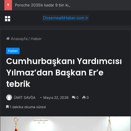
Porsche 2035’e kadar 9 bin kişiyi işten çıkaracak
Menü
Anasayfa
/
Haber
Haber
Cumhurbaşkanı Yardımcısı
Yılmaz’dan Başkan Er’e
tebrik
ÜMİT SAVĞA
Mayıs 22, 2026
0
0
1 dakika okuma süresi