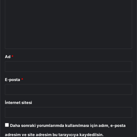
o
r
u
m
*
Ad
*
E-posta
*
İnternet sitesi
Daha sonraki yorumlarımda kullanılması için adım, e-posta
adresim ve site adresim bu tarayıcıya kaydedilsin.