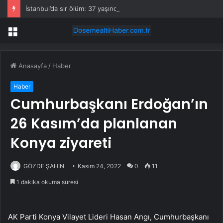
İstanbul’da sır ölüm: 37 yaşındaki kadın savcının evinde ölü bulundu!
Menü
Anasayfa
/
Haber
Haber
Cumhurbaşkanı Erdoğan’ın
26 Kasım’da planlanan
Konya ziyareti
GÖZDE ŞAHİN
Kasım 24, 2022
0
11
1 dakika okuma süresi
AK Parti Konya Vilayet Lideri Hasan Angı, Cumhurbaşkanı