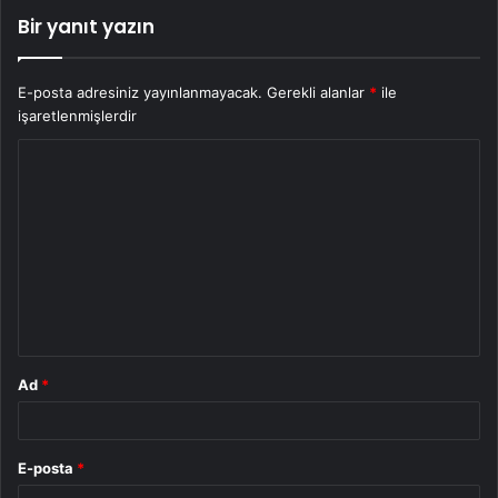
Bir yanıt yazın
E-posta adresiniz yayınlanmayacak.
Gerekli alanlar
*
ile
işaretlenmişlerdir
Y
o
r
u
m
*
Ad
*
E-posta
*