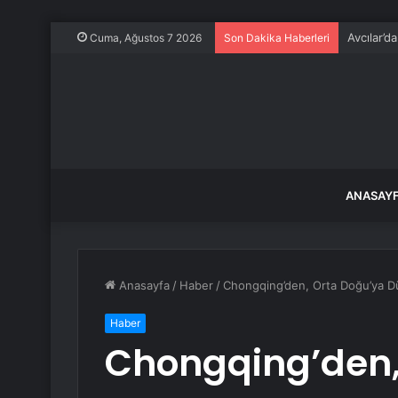
Avcılar’d
Cuma, Ağustos 7 2026
Son Dakika Haberleri
ANASAY
Anasayfa
/
Haber
/
Chongqing’den, Orta Doğu’ya Dü
Haber
Chongqing’den,