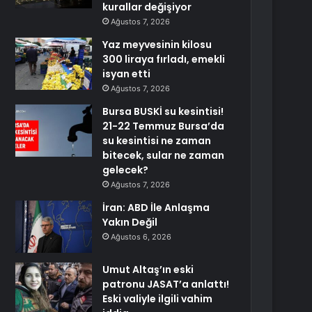
kurallar değişiyor
Ağustos 7, 2026
Yaz meyvesinin kilosu
300 liraya fırladı, emekli
isyan etti
Ağustos 7, 2026
Bursa BUSKİ su kesintisi!
21-22 Temmuz Bursa’da
su kesintisi ne zaman
bitecek, sular ne zaman
gelecek?
Ağustos 7, 2026
İran: ABD İle Anlaşma
Yakın Değil
Ağustos 6, 2026
Umut Altaş’ın eski
patronu JASAT’a anlattı!
Eski valiyle ilgili vahim