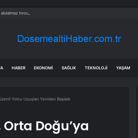
a akılalmaz hırsızlık: 4 kadın 100 kiloluk buzdolabını böyle çaldı
FA
HABER
EKONOMI
SAĞLIK
TEKNOLOJI
YAŞAM
zenli Yolcu Uçuşları Yeniden Başladı
 Orta Doğu’ya