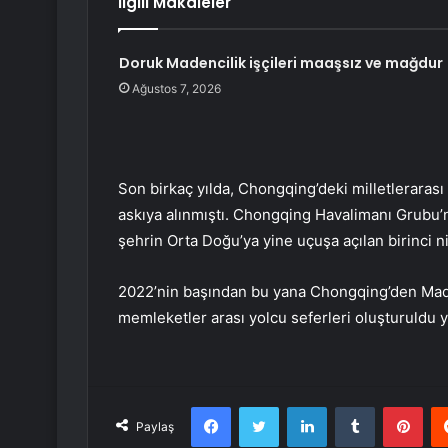
İlgili Makaleler
Doruk Madencilik işçileri maaşsız ve mağdur
Ağustos 7, 2026
Son birkaç yılda, Chongqing’deki milletlerarası
askıya alınmıştı. Chongqing Havalimanı Grubu’n
şehrin Orta Doğu’ya yine uçuşa açılan birinci ni
2022’nin başından bu yana Chongqing’den Madr
memleketler arası yolcu seferleri oluşturuldu ya
Facebook
Twitter
LinkedIn
Tumblr
Pint
Paylaş