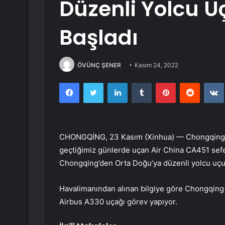
Düzenli Yolcu U
Başladı
ÖVÜNÇ ŞENER
Kasım 24, 2022
Facebook
Twitter
LinkedIn
Tumblr
Pinterest
Reddit
CHONGQİNG, 23 Kasım (Xinhua) — Chongqing Ji
geçtiğimiz günlerde uçan Air China CA451 sefer
Chongqing’den Orta Doğu’ya düzenli yolcu uçuş
Havalimanından alınan bilgiye göre Chongqing-
Airbus A330 uçağı görev yapıyor.