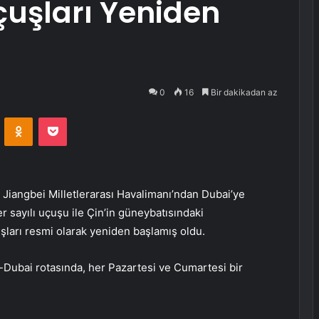
çuşları Yeniden
0
16
Bir dakikadan az
VKontakte
Odnoklassniki
Pocket
angbei Milletlerarası Havalimanı’ndan Dubai’ye
 sayılı uçuşu ile Çin’in güneybatısındaki
ları resmi olarak yeniden başlamış oldu.
Dubai rotasında, her Pazartesi ve Cumartesi bir