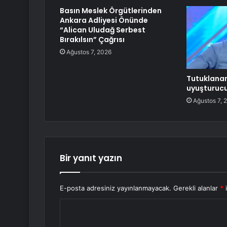
Basın Meslek Örgütlerinden
Ankara Adliyesi Önünde
“Alican Uludağ Serbest
Bırakılsın” Çağrısı
Ağustos 7, 2026
Tutuklanan 
uyuşturucu 
Ağustos 7, 
Bir yanıt yazın
E-posta adresiniz yayınlanmayacak.
Gerekli alanlar
*
i
Y
o