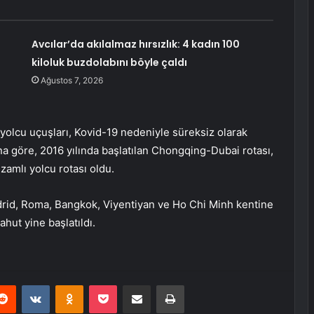
Avcılar’da akılalmaz hırsızlık: 4 kadın 100
kiloluk buzdolabını böyle çaldı
Ağustos 7, 2026
 yolcu uçuşları, Kovid-19 nedeniyle süreksiz olarak
a göre, 2016 yılında başlatılan Chongqing-Dubai rotası,
zamlı yolcu rotası oldu.
id, Roma, Bangkok, Viyentiyan ve Ho Chi Minh kentine
hut yine başlatıldı.
erest
Reddit
VKontakte
Odnoklassniki
Pocket
E-Posta ile paylaş
Yazdır