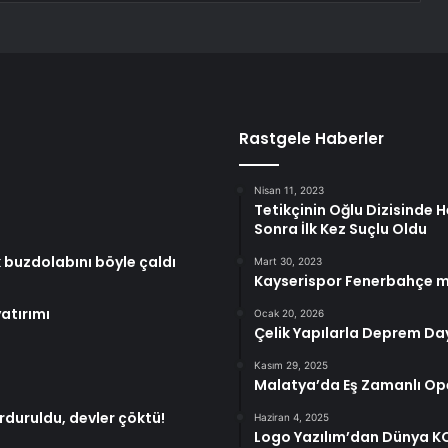
Rastgele Haberler
Nisan 11, 2023
Tetikçinin Oğlu Dizisinde 
Sonra İlk Kez Suçlu Oldu
uk buzdolabını böyle çaldı
Mart 30, 2023
Kayserispor Fenerbahçe m
yatırımı
Ocak 20, 2026
Çelik Yapılarla Deprem Day
Kasım 29, 2025
Malatya’da Eş Zamanlı Ope
rduruldu, devler çöktü!
Haziran 4, 2025
Logo Yazılım’dan Dünya K