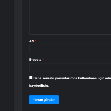
r
u
m
*
Ad
*
E-posta
*
Daha sonraki yorumlarımda kullanılması için adı
kaydedilsin.