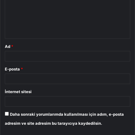
r
u
m
*
Ad
*
E-posta
*
İnternet sitesi
Daha sonraki yorumlarımda kullanılması için adım, e-posta
adresim ve site adresim bu tarayıcıya kaydedilsin.