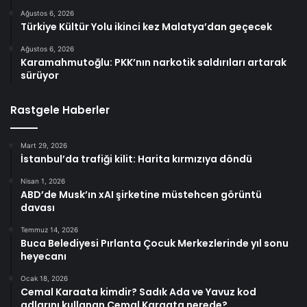
Ağustos 6, 2026
Türkiye Kültür Yolu ikinci kez Malatya’dan geçecek
Ağustos 6, 2026
Karamahmutoğlu: PKK’nın narkotik saldırıları artarak
sürüyor
Rastgele Haberler
Mart 29, 2026
İstanbul’da trafiği kilit: Harita kırmızıya döndü
Nisan 1, 2026
ABD’de Musk’ın xAI şirketine müstehcen görüntü
davası
Temmuz 14, 2026
Buca Belediyesi Pırlanta Çocuk Merkezlerinde yıl sonu
heyecanı
Ocak 18, 2026
Cemal Karaata kimdir? Sadık Ada ve Yavuz kod
adlarını kullanan Cemal Karaata nerede?