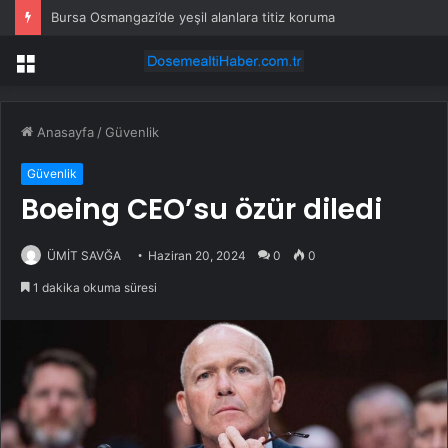
Bursa Osmangazi’de yeşil alanlara titiz koruma
Menü
Anasayfa
/
Güvenlik
Güvenlik
Boeing CEO’su özür diledi
ÜMİT SAVĞA
Haziran 20, 2024
0
0
1 dakika okuma süresi