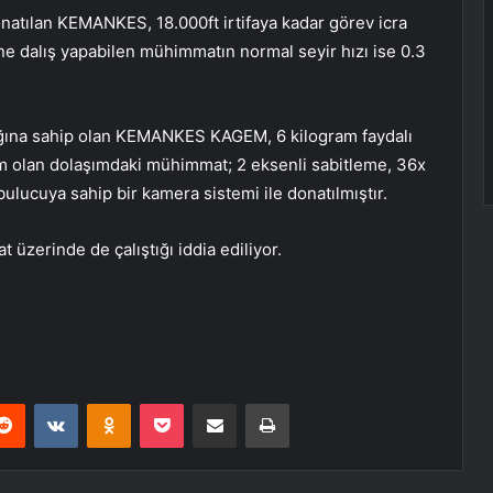
natılan KEMANKES, 18.000ft irtifaya kadar görev icra
e dalış yapabilen mühimmatın normal seyir hızı ise 0.3
lığına sahip olan KEMANKES KAGEM, 6 kilogram faydalı
am olan dolaşımdaki mühimmat; 2 eksenli sabitleme, 36x
bulucuya sahip bir kamera sistemi ile donatılmıştır.
üzerinde de çalıştığı iddia ediliyor.
erest
Reddit
VKontakte
Odnoklassniki
Pocket
E-Posta ile paylaş
Yazdır