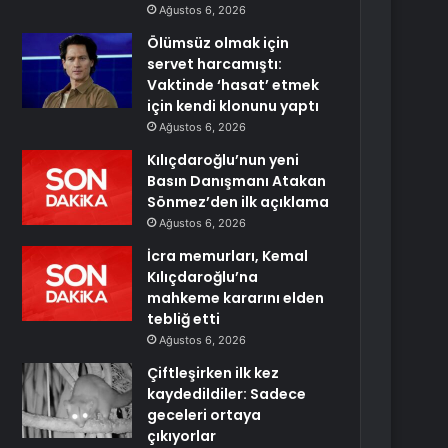
Ağustos 6, 2026
Ölümsüz olmak için
servet harcamıştı:
Vaktinde ‘hasat’ etmek
için kendi klonunu yaptı
Ağustos 6, 2026
Kılıçdaroğlu’nun yeni
Basın Danışmanı Atakan
Sönmez’den ilk açıklama
Ağustos 6, 2026
İcra memurları, Kemal
Kılıçdaroğlu’na
mahkeme kararını elden
tebliğ etti
Ağustos 6, 2026
Çiftleşirken ilk kez
kaydedildiler: Sadece
geceleri ortaya
çıkıyorlar