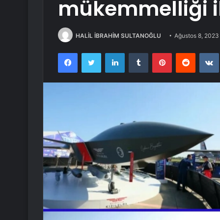
mükemmelliği il
HALİL İBRAHİM SULTANOĞLU
Ağustos 8, 2023
Facebook
Twitter
LinkedIn
Tumblr
Pinterest
Reddit