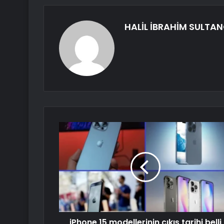
HALİL İBRAHİM SULTA
iPhone 15 modellerinin çıkış tarihi belli