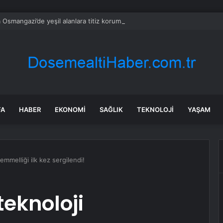
 Osmangazi’de yeşil alanlara titiz koruma
FA
HABER
EKONOMI
SAĞLIK
TEKNOLOJI
YAŞAM
mmelliği ilk kez sergilendi!
teknoloji