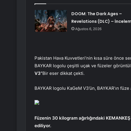
DOOM: The Dark Ages –
Revelations (DLC) – İncele
Ağustos 6, 2026
Pakistan Hava Kuvvetleri’nin kısa süre önce se
BAYKAR logolu çeşitli uçak ve füzeler görüntü
V3”
Bir eser dikkat çekti.
BAYKAR logolu KaGeM V3’ün, BAYKAR’ın füze ail
Füzenin 30 kilogram ağırlığındaki KEMANKEŞ 
ediliyor.