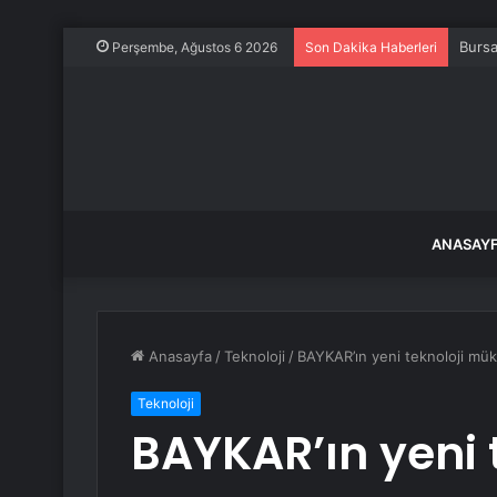
Bursa
Perşembe, Ağustos 6 2026
Son Dakika Haberleri
ANASAY
Anasayfa
/
Teknoloji
/
BAYKAR’ın yeni teknoloji müke
Teknoloji
BAYKAR’ın yeni 