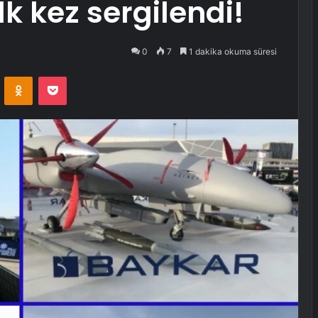
k kez sergilendi!
0
7
1 dakika okuma süresi
VKontakte
Odnoklassniki
Pocket