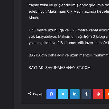
Yapay zeka ile güçlendirilmiş optik güdümle do
edebiliyor. Maksimum 0.7 Mach hızında hedefin
Mach.
1.73 metre uzunluğa ve 1.25 metre kanat açık
yük taşıyabiliyor. Maksimum ağırlığı 30 kilogr
yakınlaştırma ve 2,8 kilometrelik lazer mesafe 
BAYKAR’ın daha ağır ve uzun menzilli mühimmat 
KAYNAK:
SAVUNMASANAYIST.COM
Facebook
Twitter
LinkedIn
Tumblr
Pint
Paylaş