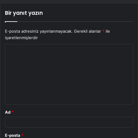
Bir yanıt yazın
E-posta adresiniz yayınlanmayacak.
Gerekli alanlar
*
ile
işaretlenmişlerdir
Y
o
r
u
m
*
Ad
*
E-posta
*