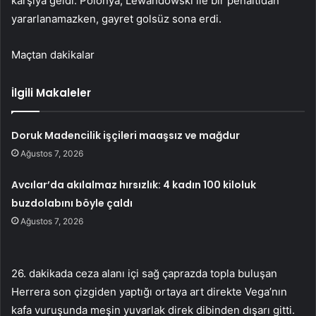
karşıya geldi. Polonya, Lewandowski ile bir penaltıdan
yararlanamazken, gayret golsüz sona erdi.
Maçtan dakikalar
İlgili Makaleler
Doruk Madencilik işçileri maaşsız ve mağdur
Ağustos 7, 2026
Avcılar’da akılalmaz hırsızlık: 4 kadın 100 kiloluk
buzdolabını böyle çaldı
Ağustos 7, 2026
26. dakikada ceza alanı içi sağ çaprazda topla buluşan
Herrera son çizgiden yaptığı ortaya art direkte Vega’nın
kafa vuruşunda meşin yuvarlak direk dibinden dışarı gitti.