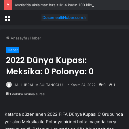
Avcılar’da akılalmaz hırsızlık: 4 kadın 100 kiloluk buzdolabını böyle çaldı
Menü
Anasayfa
/
Haber
Haber
2022 Dünya Kupası:
Meksika: 0 Polonya: 0
HALİL İBRAHİM SULTANOĞLU
Kasım 24, 2022
0
11
1 dakika okuma süresi
Katar’da düzenlenen 2022 FIFA Dünya Kupası C Grubu’nda
yer alan Meksika ile Polonya birinci hafta maçında karşı