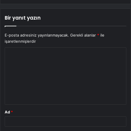
Bir yanıt yazın
E-posta adresiniz yayınlanmayacak.
Gerekli alanlar
*
ile
işaretlenmişlerdir
Y
o
r
u
m
*
Ad
*