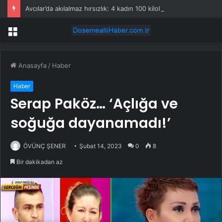
Avcılar’da akılalmaz hırsızlık: 4 kadın 100 kiloluk buzdolabını böyle çaldı
Menü
Anasayfa
/
Haber
Haber
Serap Paköz… ‘Açlığa ve
soğuğa dayanamadı!’
ÖVÜNÇ ŞENER
Şubat 14, 2023
0
8
Bir dakikadan az