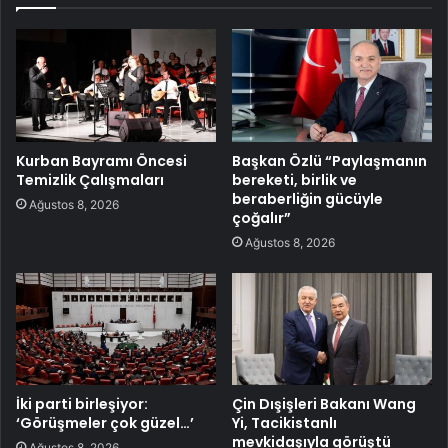
Kurban Bayramı Öncesi
Başkan Özlü “Paylaşmanın
Temizlik Çalışmaları
bereketi, birlik ve
beraberliğin gücüyle
Ağustos 8, 2026
çoğalır”
Ağustos 8, 2026
İki parti birleşiyor:
Çin Dışişleri Bakanı Wang
‘Görüşmeler çok güzel…’
Yi, Tacikistanlı
mevkidaşıyla görüştü
Ağustos 8, 2026