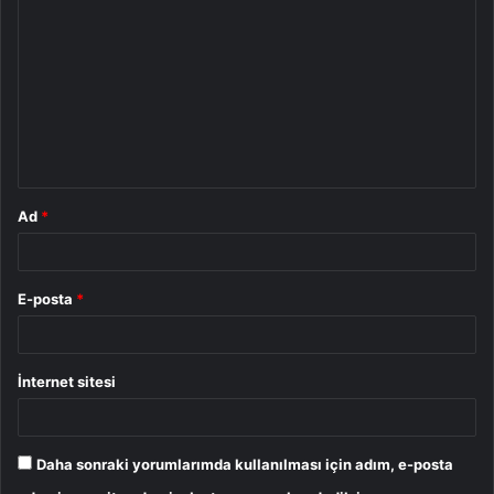
o
r
u
m
*
Ad
*
E-posta
*
İnternet sitesi
Daha sonraki yorumlarımda kullanılması için adım, e-posta