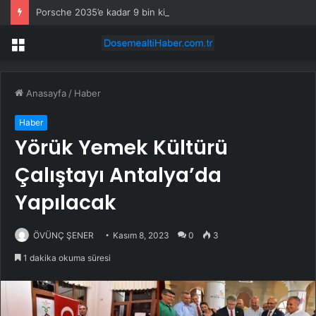
Porsche 2035’e kadar 9 bin kişiyi işten çıkaracak
Menü
Anasayfa
/
Haber
Haber
Yörük Yemek Kültürü
Çalıştayı Antalya’da
Yapılacak
ÖVÜNÇ ŞENER
Kasım 8, 2023
0
3
1 dakika okuma süresi