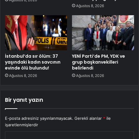
Ağustos 8, 2026
İstanbul’da sır ölüm: 37
YENİ Parti’de PM, YDK ve
yaşındaki kadın savcının
grup başkanvekilleri
evinde ölü bulundu!
belirlendi
Ağustos 8, 2026
Ağustos 8, 2026
Bir yanıt yazın
E-posta adresiniz yayınlanmayacak.
Gerekli alanlar
*
ile
işaretlenmişlerdir
Y