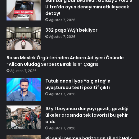
Samsung bahsetmedi: Galaxy Z Fold 8
Ultra’da oyun deneyimini etkileyecek
detay!
Ağustos 7, 2026
332 paşa YAŞ’ı bekliyor
Ağustos 7, 2026
Basın Meslek Örgütlerinden Ankara Adliyesi Önünde
“Alican Uludağ Serbest Bırakılsın” Çağrısı
Ağustos 7, 2026
Tutuklanan İlyas Yalçıntaş’ın
uyuşturucu testi pozitif çıktı
Ağustos 7, 2026
10 yıl boyunca dünyayı gezdi, gezdiği
ülkeler arasında tek favorisi bu şehir
oldu
Ağustos 7, 2026
Bir şehir resmen haritadan silindi: Halk