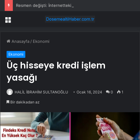
Resmen değişti: İnternetteki bu bilgiler artık paylaşılamayacak
Menü
Anasayfa
/
Ekonomi
Ekonomi
Üç hisseye kredi işlem
yasağı
HALİL İBRAHİM SULTANOĞLU
Ocak 16, 2024
0
1
Bir dakikadan az