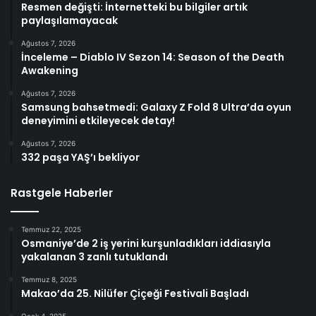
Resmen değişti: İnternetteki bu bilgiler artık
paylaşılamayacak
Ağustos 7, 2026
İnceleme – Diablo IV Sezon 14: Season of the Death
Awakening
Ağustos 7, 2026
Samsung bahsetmedi: Galaxy Z Fold 8 Ultra’da oyun
deneyimini etkileyecek detay!
Ağustos 7, 2026
332 paşa YAŞ’ı bekliyor
Rastgele Haberler
Temmuz 22, 2025
Osmaniye’de 2 iş yerini kurşunladıkları iddiasıyla
yakalanan 3 zanlı tutuklandı
Temmuz 8, 2025
Makao’da 25. Nilüfer Çiçeği Festivali Başladı