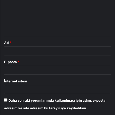
r
u
m
*
Ad
*
E-posta
*
İnternet sitesi
Daha sonraki yorumlarımda kullanılması için adım, e-posta
adresim ve site adresim bu tarayıcıya kaydedilsin.