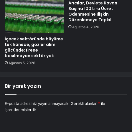
Arıcılar, Devlete Kovan
Başına 100 Lira Ücret
Ödenmesine İlişkin
Düzenlemeye Tepkili
Ağustos 4, 2026
İçecek sektöründe büyüme
tek hanede, gözler alım
gücünde: Frene
basılmayan sektör yok
Ağustos 5, 2026
Bir yanıt yazın
E-posta adresiniz yayınlanmayacak.
Gerekli alanlar
*
ile
işaretlenmişlerdir
Y
o