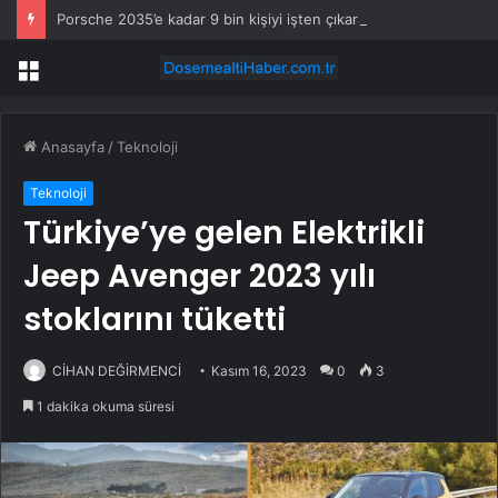
Porsche 2035’e kadar 9 bin kişiyi işten çıkaracak
Menü
Anasayfa
/
Teknoloji
Teknoloji
Türkiye’ye gelen Elektrikli
Jeep Avenger 2023 yılı
stoklarını tüketti
CİHAN DEĞİRMENCİ
Kasım 16, 2023
0
3
1 dakika okuma süresi