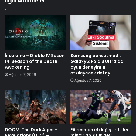
İlgili Makaleler
İnceleme – Diablo IV Sezon
Samsung bahsetmedi:
14: Season of the Death
Galaxy Z Fold 8 Ultra’da
Awakening
oyun deneyimini
etkileyecek detay!
Ağustos 7, 2026
Ağustos 7, 2026
DOOM: The Dark Ages –
EA resmen el değiştirdi: 55
Revelations (DLC) –
milyar dolarlık dev