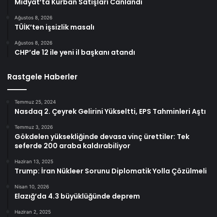
Midyat’ta Kurban Satışları Canlandı
Ağustos 8, 2026
TÜİK’ten işsizlik masalı
Ağustos 8, 2026
CHP’de 12 ile yeni il başkanı atandı
Rastgele Haberler
Temmuz 25, 2024
Nasdaq 2. Çeyrek Gelirini Yükseltti, EPS Tahminleri Aştı
Temmuz 3, 2026
Gökdelen yüksekliğinde devasa vinç ürettiler: Tek
seferde 200 araba kaldırabiliyor
Haziran 13, 2025
Trump: İran Nükleer Sorunu Diplomatik Yolla Çözülmeli
Nisan 10, 2026
Elazığ’da 4.3 büyüklüğünde deprem
Haziran 2, 2025