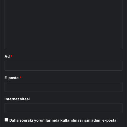
o
r
u
m
*
Ad
*
E-posta
*
İnternet sitesi
Daha sonraki yorumlarımda kullanılması için adım, e-posta