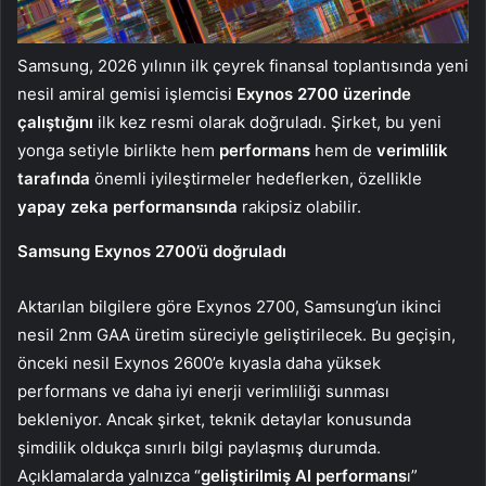
Samsung, 2026 yılının ilk çeyrek finansal toplantısında yeni
nesil amiral gemisi işlemcisi
Exynos 2700 üzerinde
çalıştığını
ilk kez resmi olarak doğruladı. Şirket, bu yeni
yonga setiyle birlikte hem
performans
hem de
verimlilik
tarafında
önemli iyileştirmeler hedeflerken, özellikle
yapay zeka performansında
rakipsiz olabilir.
Samsung Exynos 2700’ü doğruladı
Aktarılan bilgilere göre Exynos 2700, Samsung’un ikinci
nesil 2nm GAA üretim süreciyle geliştirilecek. Bu geçişin,
önceki nesil Exynos 2600’e kıyasla daha yüksek
performans ve daha iyi enerji verimliliği sunması
bekleniyor. Ancak şirket, teknik detaylar konusunda
şimdilik oldukça sınırlı bilgi paylaşmış durumda.
Açıklamalarda yalnızca “
geliştirilmiş AI performans
ı”