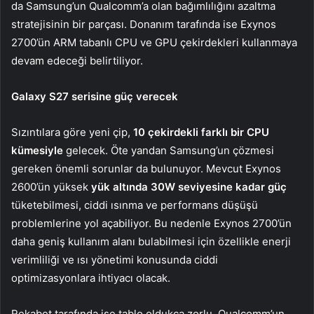
da Samsung’un Qualcomm’a olan bağımlılığını azaltma
stratejisinin bir parçası. Donanım tarafında ise Exynos
2700’ün ARM tabanlı CPU ve GPU çekirdekleri kullanmaya
devam edeceği belirtiliyor.
Galaxy S27 serisine güç verecek
Sızıntılara göre yeni çip,
10 çekirdekli farklı bir CPU
kümesiyle
gelecek. Öte yandan Samsung’un çözmesi
gereken önemli sorunlar da bulunuyor. Mevcut Exynos
2600’ün yüksek
yük altında 30W seviyesine kadar güç
tüketebilmesi, ciddi ısınma ve performans düşüşü
problemlerine yol açabiliyor. Bu nedenle Exynos 2700’ün
daha geniş kullanım alanı bulabilmesi için özellikle enerji
verimliliği ve ısı yönetimi konusunda ciddi
optimizasyonlara ihtiyacı olacak.
Rekabet tarafında ise tablo oldukça zorlu. Qualcomm’un