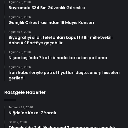
Ağustos 5, 2026
Bayramda 334 Bin Güvenlik Görevlisi
Ağustos 5, 2026
Gençlik Orkestrası’ndan 19 Mayıs Konseri
Ağustos 5, 2026
Biyografiyi sildi, telefonları kapattı! Bir milletvekili
daha AK Parti’ye geçebilir
Ağustos 5, 2026
Nişantaşı’nda 7 katlı binada korkutan patlama
Ağustos 5, 2026
İran haberleriyle petrol fiyatları düştü, enerji hisseleri
geriledi
Rastgele Haberler
Temmuz 29, 2026
Niğde’de Kaza: 7 Yaralı
Ocak 2, 2026
Filipinler’de 7.4’lük deprem! Tsunami uyarısı yapıldı