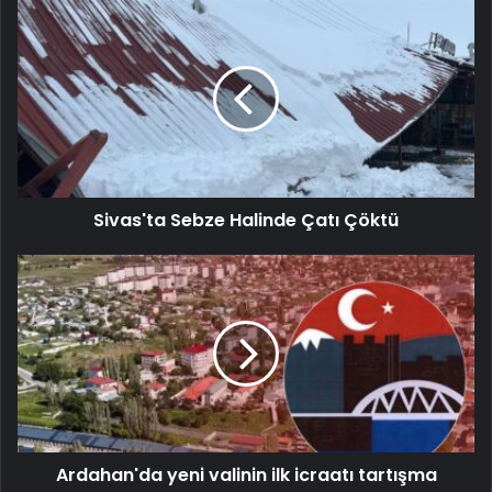
Sivas'ta Sebze Halinde Çatı Çöktü
Ardahan'da yeni valinin ilk icraatı tartışma