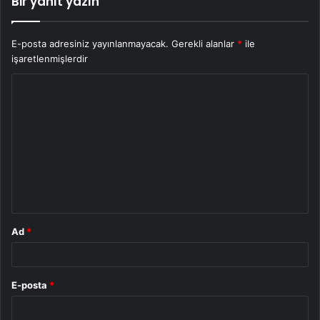
Bir yanıt yazın
E-posta adresiniz yayınlanmayacak.
Gerekli alanlar
*
ile
işaretlenmişlerdir
Y
o
r
u
m
*
Ad
*
E-posta
*