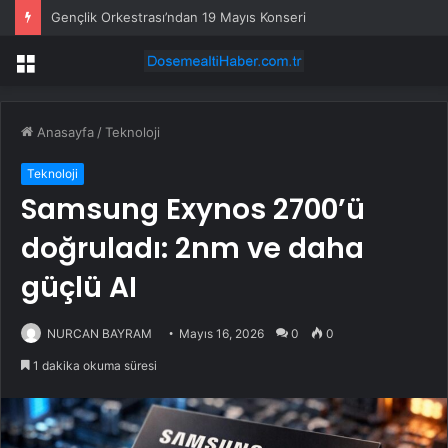
Gençlik Orkestrası’ndan 19 Mayıs Konseri
Menü
Anasayfa
/
Teknoloji
Teknoloji
Samsung Exynos 2700’ü
doğruladı: 2nm ve daha
güçlü AI
NURCAN BAYRAM
Mayıs 16, 2026
0
0
1 dakika okuma süresi