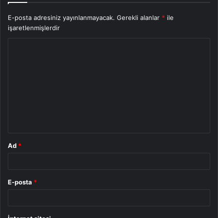
E-posta adresiniz yayınlanmayacak.
Gerekli alanlar
*
ile
işaretlenmişlerdir
Y
o
r
u
m
*
Ad
*
E-posta
*