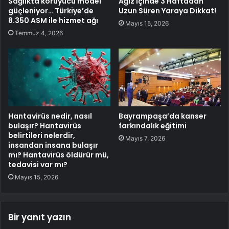
Sağlıkta koruyucu model
Ağız İçinde 3 Haftadan
güçleniyor… Türkiye’de
Uzun Süren Yaraya Dikkat!
8.350 ASM ile hizmet ağı
Mayıs 15, 2026
Temmuz 4, 2026
Hantavirüs nedir, nasıl
Bayrampaşa’da kanser
bulaşır? Hantavirüs
farkındalık eğitimi
belirtileri nelerdir,
Mayıs 7, 2026
insandan insana bulaşır
mı? Hantavirüs öldürür mü,
tedavisi var mı?
Mayıs 15, 2026
Bir yanıt yazın