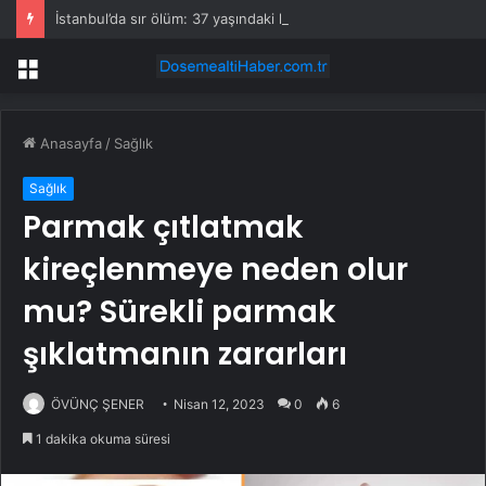
İstanbul’da sır ölüm: 37 yaşındaki kadın savcının evinde ölü bulundu!
Menü
Anasayfa
/
Sağlık
Sağlık
Parmak çıtlatmak
kireçlenmeye neden olur
mu? Sürekli parmak
şıklatmanın zararları
ÖVÜNÇ ŞENER
Nisan 12, 2023
0
6
1 dakika okuma süresi