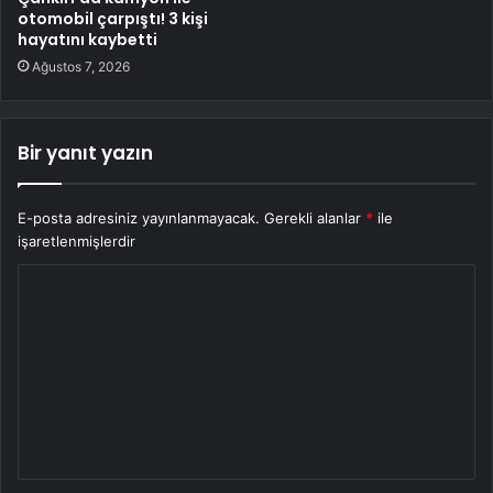
otomobil çarpıştı! 3 kişi
hayatını kaybetti
Ağustos 7, 2026
Bir yanıt yazın
E-posta adresiniz yayınlanmayacak.
Gerekli alanlar
*
ile
işaretlenmişlerdir
Y
o
r
u
m
*