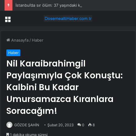
İstanbul’da sır ölüm: 37 yaşındaki kadın savcının evinde ölü bulundu!
Menü
Anasayfa
/
Haber
Haber
Nil Karaibrahimgil
Paylaşımıyla Çok Konuştu:
Kalbini Bu Kadar
Umursamazca Kıranlara
Soracağım!
GÖZDE ŞAHİN
Şubat 20, 2023
0
8
1 dakika okuma süresi