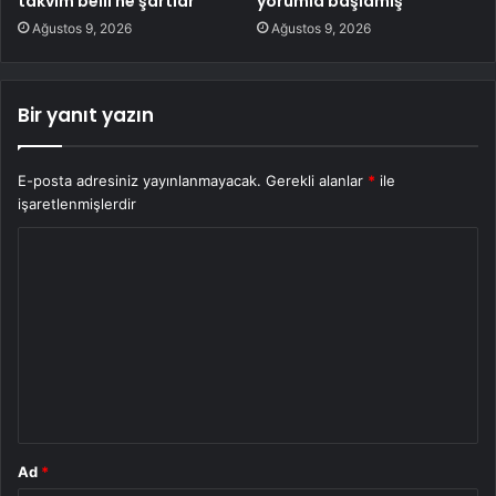
takvim belli ne şartlar
yorumla başlamış
Ağustos 9, 2026
Ağustos 9, 2026
Bir yanıt yazın
E-posta adresiniz yayınlanmayacak.
Gerekli alanlar
*
ile
işaretlenmişlerdir
Y
o
r
u
m
*
Ad
*