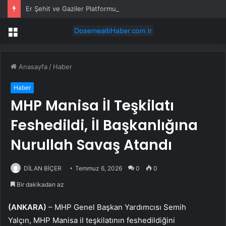
Er Şehit ve Gaziler Platformu: Dünyanın hiçbir yerinde şehit aileleri ve gaziler haklarını eylem yaparak aramıyor
Menü
Anasayfa
/
Haber
Haber
MHP Manisa İl Teşkilatı
Feshedildi, İl Başkanlığına
Nurullah Savaş Atandı
DİLAN BİÇER
Temmuz 6, 2026
0
0
Bir dakikadan az
(ANKARA)
– MHP Genel Başkan Yardımcısı Semih
Yalçın, MHP Manisa il teşkilatının feshedildiğini