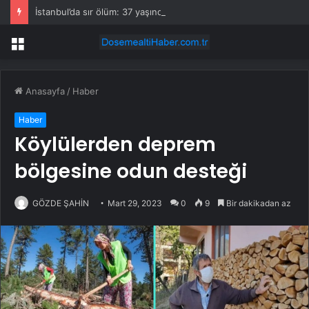
İstanbul’da sır ölüm: 37 yaşındaki kadın savcının evinde ölü bulundu!
Menü
Anasayfa
/
Haber
Haber
Köylülerden deprem
bölgesine odun desteği
GÖZDE ŞAHİN
Mart 29, 2023
0
9
Bir dakikadan az