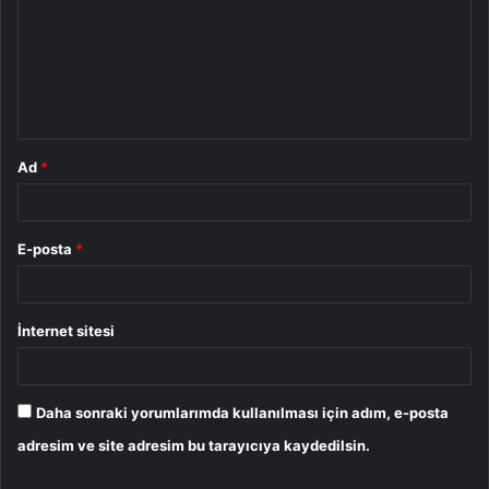
r
u
m
*
Ad
*
E-posta
*
İnternet sitesi
Daha sonraki yorumlarımda kullanılması için adım, e-posta
adresim ve site adresim bu tarayıcıya kaydedilsin.