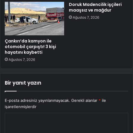
Doruk Madencilik işçileri
maaşsız ve mağdur
Ağustos 7, 2026
Çankırı’da kamyon ile
otomobil çarpıştı! 3 kişi
hayatını kaybetti
Ağustos 7, 2026
Bir yanıt yazın
E-posta adresiniz yayınlanmayacak.
Gerekli alanlar
*
ile
işaretlenmişlerdir
Y
o