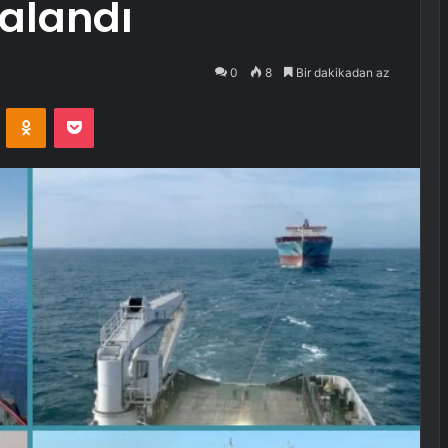
zalandı
0
8
Bir dakikadan az
VKontakte
Odnoklassniki
Pocket