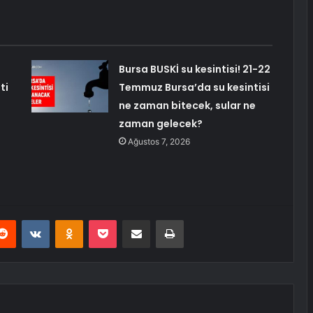
Bursa BUSKİ su kesintisi! 21-22
ti
Temmuz Bursa’da su kesintisi
ne zaman bitecek, sular ne
zaman gelecek?
Ağustos 7, 2026
erest
Reddit
VKontakte
Odnoklassniki
Pocket
E-Posta ile paylaş
Yazdır