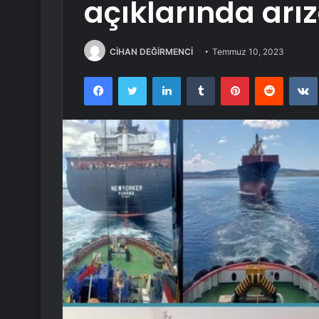
açıklarında arı
CİHAN DEĞİRMENCİ
Temmuz 10, 2023
Facebook
Twitter
LinkedIn
Tumblr
Pinterest
Reddit