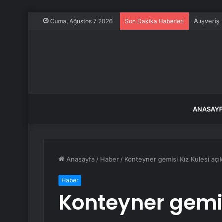
Yaz meyve
Cuma, Ağustos 7 2026
Son Dakika Haberleri
ANASAY
Anasayfa
/
Haber
/
Konteyner gemisi Kız Kulesi açık
Haber
Konteyner gemis