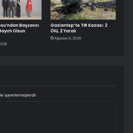
osu’ndan Başsavcı
Gaziantep’te TIR Kazası: 2
ayırlı Olsun
Ölü, 2 Yaralı
Ağustos 6, 2026
2026
le işaretlenmişlerdir