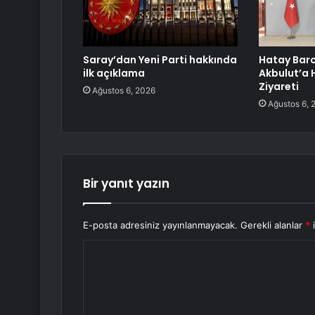
Saray’dan Yeni Parti hakkında
Hatay Bar
ilk açıklama
Akbulut’a H
Ziyareti
Ağustos 6, 2026
Ağustos 6, 
Bir yanıt yazın
E-posta adresiniz yayınlanmayacak.
Gerekli alanlar
*
i
Y
o
r
u