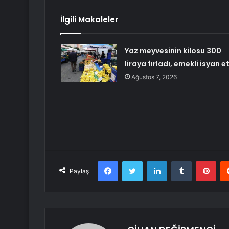
İlgili Makaleler
Yaz meyvesinin kilosu 300
liraya fırladı, emekli isyan et
Ağustos 7, 2026
Facebook
Twitter
LinkedIn
Tumblr
Pint
Paylaş