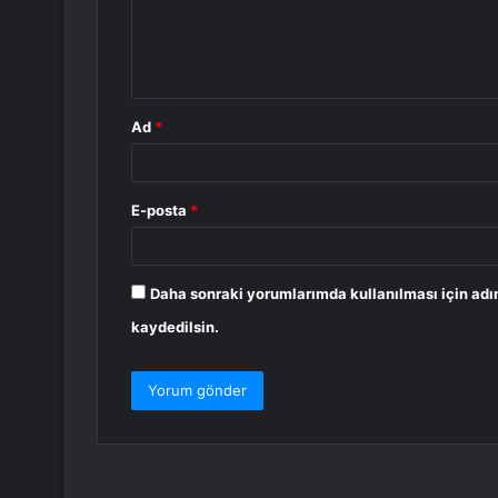
m
*
Ad
*
E-posta
*
Daha sonraki yorumlarımda kullanılması için adı
kaydedilsin.