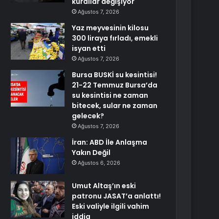
kurallar değişiyor
Ağustos 7, 2026
Yaz meyvesinin kilosu
300 liraya fırladı, emekli
isyan etti
Ağustos 7, 2026
Bursa BUSKİ su kesintisi!
21-22 Temmuz Bursa’da
su kesintisi ne zaman
bitecek, sular ne zaman
gelecek?
Ağustos 7, 2026
İran: ABD İle Anlaşma
Yakın Değil
Ağustos 6, 2026
Umut Altaş’ın eski
patronu JASAT’a anlattı!
Eski valiyle ilgili vahim
iddia