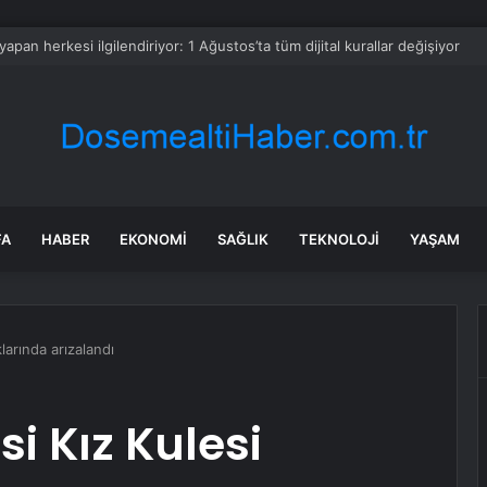
sinin kilosu 300 liraya fırladı, emekli isyan etti
FA
HABER
EKONOMI
SAĞLIK
TEKNOLOJI
YAŞAM
larında arızalandı
i Kız Kulesi