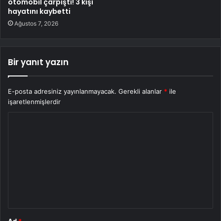
otomobil çarpıştı! 3 kişi
hayatını kaybetti
Ağustos 7, 2026
Bir yanıt yazın
E-posta adresiniz yayınlanmayacak.
Gerekli alanlar
*
ile
işaretlenmişlerdir
Y
o
r
u
m
*
Ad
*