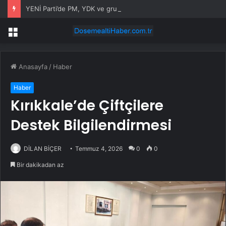
YENİ Parti’de PM, YDK ve grup başkanvekilleri belirlendi
Menü
Anasayfa
/
Haber
Haber
Kırıkkale’de Çiftçilere
Destek Bilgilendirmesi
DİLAN BİÇER
Temmuz 4, 2026
0
0
Bir dakikadan az