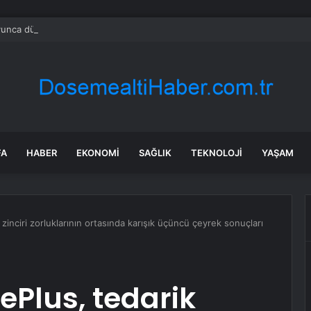
yunca dünyayı gezdi, gezdiği ülkeler arasında tek favorisi bu şehir oldu
FA
HABER
EKONOMI
SAĞLIK
TEKNOLOJI
YAŞAM
 zinciri zorluklarının ortasında karışık üçüncü çeyrek sonuçları
ePlus, tedarik