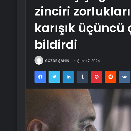
zinciri zorlukla
karışık üçüncü 
bildirdi
GÖZDE ŞAHİN
Şubat 7, 2024
Facebook
Twitter
LinkedIn
Tumblr
Pinterest
Reddit