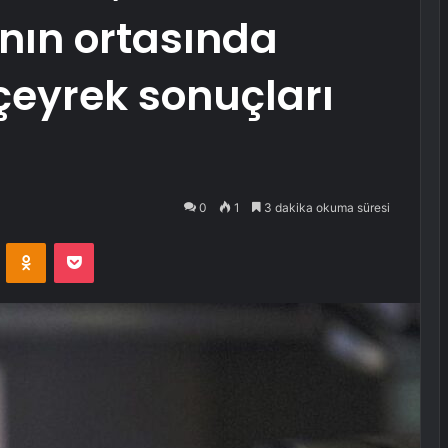
rının ortasında
çeyrek sonuçları
0
1
3 dakika okuma süresi
VKontakte
Odnoklassniki
Pocket