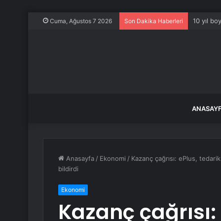
10 yıl bo
Cuma, Ağustos 7 2026
Son Dakika Haberleri
ANASAY
Anasayfa
/
Ekonomi
/
Kazanç çağrısı: ePlus, tedarik
bildirdi
Ekonomi
Kazanç çağrısı: 