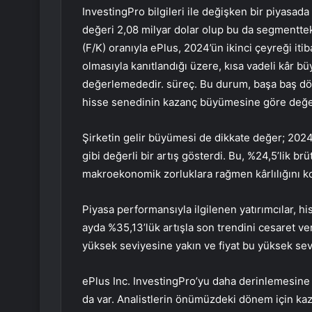
InvestingPro bilgileri ile değişken bir piyasad
değeri 2,08 milyar dolar olup bu da segmentte
(F/K) oranıyla ePlus, 2024’ün ikinci çeyreği itib
olmasıyla kanıtlandığı üzere, kısa vadeli kâr b
değerlemededir. süreç. Bu durum, başa baş dön
hisse senedinin kazanç büyümesine göre değeri
Şirketin gelir büyümesi de dikkate değer; 2024 y
gibi değerli bir artış gösterdi. Bu, %24,5’lik br
makroekonomik zorluklara rağmen kârlılığını k
Piyasa performansıyla ilgilenen yatırımcılar, hi
ayda %35,13’lük artışla son trendini cesaret ve
yüksek seviyesine yakın ve fiyat bu yüksek sev
ePlus Inc. InvestingPro’yu daha derinlemesine 
da var. Analistlerin önümüzdeki dönem için kaz