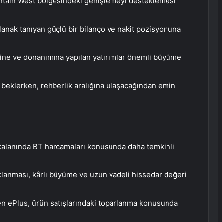
ntain West bölgesindeki genişlemeyi desteklemesi
 olanak tanıyan güçlü bir bilanço ve nakit pozisyonuna
erine ve donanımına yapılan yatırımlar önemli büyüme
ı beklerken, rehberlik aralığına ulaşacağından emin
i kalanında BT harcamaları konusunda daha temkinli
aklanması, kârlı büyüme ve uzun vadeli hissedar değeri
en ePlus, ürün satışlarındaki toparlanma konusunda