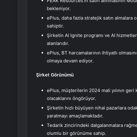
PEAK Resources’ın satın alınmasının Mou
bekleniyor.
ePlus, daha fazla stratejik satın almalara
sahiptir.
Şirketin AI Ignite programı ve AI hizmetl
alanlarıdır.
ePlus, BT harcamalarının ihtiyatlı olmasın
olmaya devam ediyor.
Şirket Görünümü
ePlus, müşterilerin 2024 mali yılının ger
olacaklarını öngörüyor.
Şirketin hızlı büyüyen nihai pazarlara od
yaratmayı amaçlamaktadır.
Tedarik zincirindeki dalgalanmalara rağm
olumlu bir görünüme sahip.