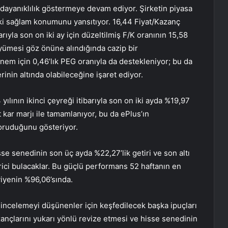
a dayanıklılık göstermeye devam ediyor. Şirketin piyasa
ki sağlam konumunu yansıtıyor. 16,44 Fiyat/Kazanç
arıyla son on iki ay için düzeltilmiş F/K oranının 15,58
üyümesi göz önüne alındığında cazip bir
em için 0,46’lık PEG oranıyla da destekleniyor; bu da
nin altında olabileceğine işaret ediyor.
ılının ikinci çeyreği itibarıyla son on iki ayda %19,97
üt kar marjı ile tamamlanıyor, bu da ePlus’ın
oruduğunu gösteriyor.
sse senedinin son üç ayda %22,27’lik getiri ve son altı
rici bulacaklar. Bu güçlü performans 52 haftanın en
iyenin %96,06’sında.
incelemeyi düşünenler için keşfedilecek başka ipuçları
ançlarını yukarı yönlü revize etmesi ve hisse senedinin