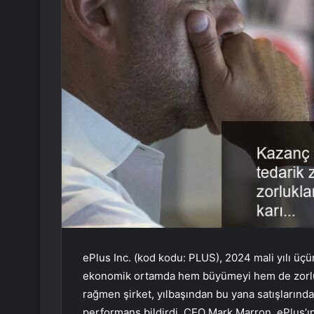
ePlus Inc. (kod kodu: PLUS), 2024 mali yılı ü
ekonomik ortamda hem büyümeyi hem de zorlukla
rağmen şirket, yılbaşından bu yana satışlarında
performans bildirdi. CEO Mark Marron, ePlus’ı