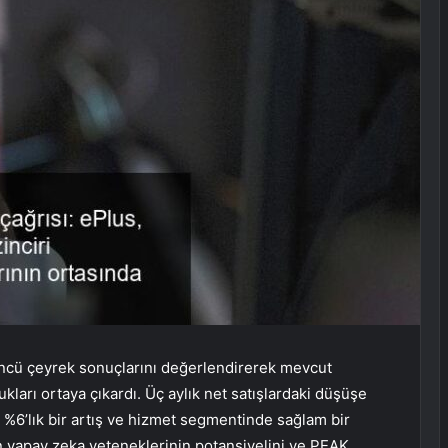
çüncü çeyrek sonuçlarını değerlendirerek mevcut
rı ortaya çıkardı. Üç aylık net satışlardaki düşüşe
 %6’lık bir artış ve hizmet segmentinde sağlam bir
n yapay zeka yeteneklerinin potansiyelini ve PEAK