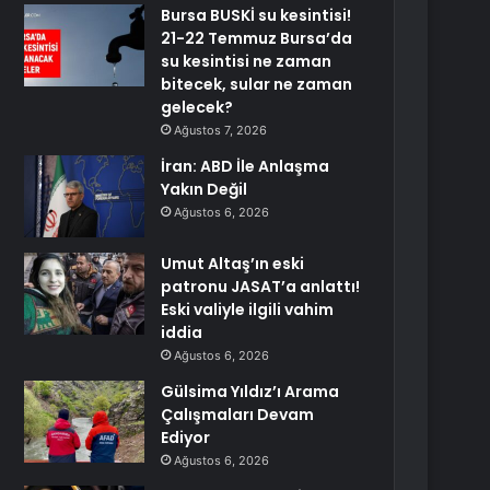
Bursa BUSKİ su kesintisi!
21-22 Temmuz Bursa’da
su kesintisi ne zaman
bitecek, sular ne zaman
gelecek?
Ağustos 7, 2026
İran: ABD İle Anlaşma
Yakın Değil
Ağustos 6, 2026
Umut Altaş’ın eski
patronu JASAT’a anlattı!
Eski valiyle ilgili vahim
iddia
Ağustos 6, 2026
Gülsima Yıldız’ı Arama
Çalışmaları Devam
Ediyor
Ağustos 6, 2026