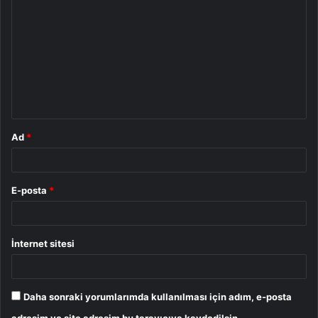
o
r
u
m
*
Ad
*
E-posta
*
İnternet sitesi
Daha sonraki yorumlarımda kullanılması için adım, e-posta