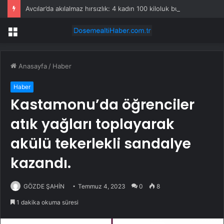
Avcılar’da akılalmaz hırsızlık: 4 kadın 100 kiloluk buzdolabını böyle çaldı
Menü
Anasayfa
/
Haber
Haber
Kastamonu’da öğrenciler
atık yağları toplayarak
akülü tekerlekli sandalye
kazandı.
GÖZDE ŞAHİN
Temmuz 4, 2023
0
8
1 dakika okuma süresi