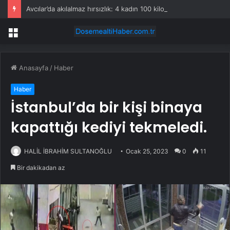
Avcılar’da akılalmaz hırsızlık: 4 kadın 100 kiloluk buzdolabını böyle çaldı
Menü
Anasayfa
/
Haber
Haber
İstanbul’da bir kişi binaya
kapattığı kediyi tekmeledi.
HALİL İBRAHİM SULTANOĞLU
Ocak 25, 2023
0
11
Bir dakikadan az