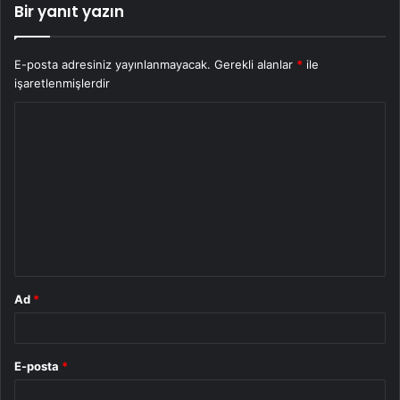
Bir yanıt yazın
E-posta adresiniz yayınlanmayacak.
Gerekli alanlar
*
ile
işaretlenmişlerdir
Y
o
r
u
m
*
Ad
*
E-posta
*