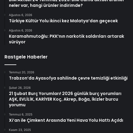
neler var, hangi ürünler indirimde?
Ağustos 6, 2026
Türkiye Kültür Yolu ikinci kez Malatya’dan geçecek
Ağustos 6, 2026
Karamahmutoğlu: PKK’nın narkotik saldırıları artarak
sürüyor
Rastgele Haberler
Temmuz 20, 2026
Trabzon’da Ayasofya sahilinde çevre temizliği etkinliği
Şubat 26, 2026
21 Şubat Burç Yorumları! 2026 günlük burç yorumları
AŞK, EVLİLİK, KARİYER Koç, Akrep, Boğa, İkizler burcu
yorumu
Temmuz 6, 2025
Xi’an ile Çimkent Arasında Yeni Hava Yolu Hattı Açıldı
Kasım 23, 2025