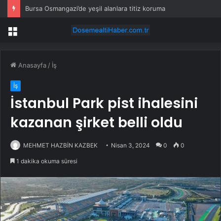
Bursa Osmangazi’de yeşil alanlara titiz koruma
Menü
Anasayfa
/
İş
İş
İstanbul Park pist ihalesini
kazanan şirket belli oldu
MEHMET HAZBİN KAZBEK
Nisan 3, 2024
0
0
1 dakika okuma süresi