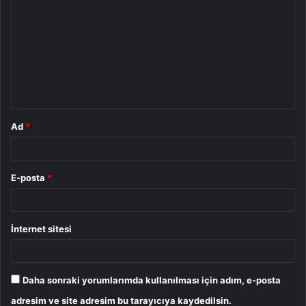
o
r
u
m
*
Ad
*
E-posta
*
İnternet sitesi
Daha sonraki yorumlarımda kullanılması için adım, e-posta
adresim ve site adresim bu tarayıcıya kaydedilsin.