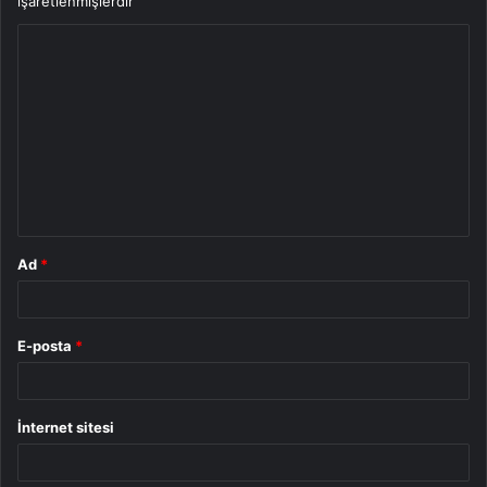
işaretlenmişlerdir
Y
o
r
u
m
*
Ad
*
E-posta
*
İnternet sitesi