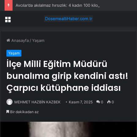
Avcılar’da akılalmaz hırsızlık: 4 kadın 100 kiloluk buzdolabını böyle çaldı
Menü
Anasayfa
/
Yaşam
Yaşam
İlçe Milli Eğitim Müdürü
bunalıma girip kendini astı!
Çarpıcı kütüphane iddiası
MEHMET HAZBİN KAZBEK
Kasım 7, 2025
0
0
Bir dakikadan az