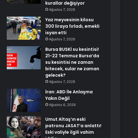
kurallar değişiyor
Ağustos 7, 2026
Yaz meyvesinin kilosu
300 liraya fırladı, emekli
isyan etti
Ağustos 7, 2026
Bursa BUSKİ su kesintisi!
21-22 Temmuz Bursa’da
su kesintisi ne zaman
bitecek, sular ne zaman
gelecek?
Ağustos 7, 2026
İran: ABD İle Anlaşma
Yakın Değil
Ağustos 6, 2026
Umut Altaş’ın eski
patronu JASAT’a anlattı!
Eski valiyle ilgili vahim