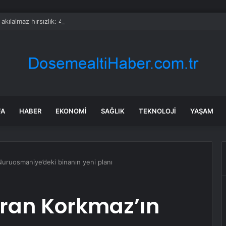
a akılalmaz hırsızlık: 4 kadın 100 kiloluk buzdolabını böyle çaldı
FA
HABER
EKONOMI
SAĞLIK
TEKNOLOJI
YAŞAM
Nuruosmaniye’deki binanın yeni planı
aran Korkmaz’ın