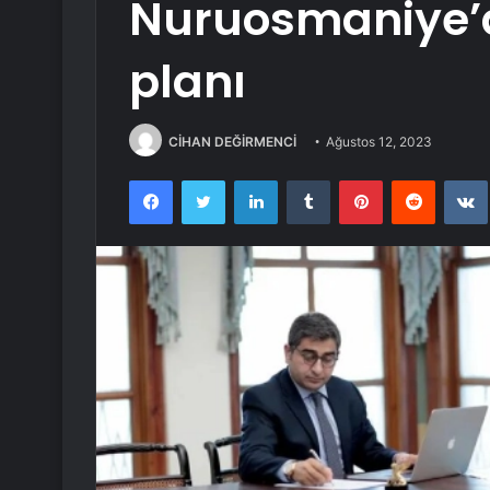
Nuruosmaniye’d
planı
CİHAN DEĞİRMENCİ
Ağustos 12, 2023
Facebook
Twitter
LinkedIn
Tumblr
Pinterest
Reddit