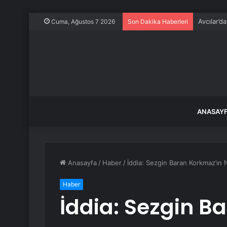
Avcılar’d
Cuma, Ağustos 7 2026
Son Dakika Haberleri
ANASAY
Anasayfa
/
Haber
/
İddia: Sezgin Baran Korkmaz’ın 
Haber
İddia: Sezgin B