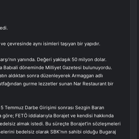
edi.
ve çevresinde aynı isimleri taşıyan bir yapıdır.
rşı’nın yanında. Değeri yaklaşık 50 milyon dolar.
a Babıali döneminde Milliyet Gazetesi bulunuyordu.
satın aldıktan sonra düzenleyerek Armaggan adlı
mutfağından gurme lezzetler sunan Nar Restaurant bir
et 15 Temmuz Darbe Girişimi sonrası Sezgin Baran
na göre; FETÖ iddialarıyla Borajet ve kendisi hakkında
delsiz almak istedi. Bu süreçte Borajet’in sözleşmeleri
hisselerini bedelsiz olarak SBK’nın sahibi olduğu Bugaraj