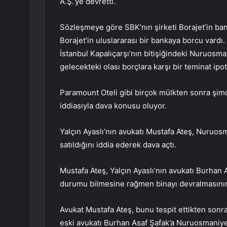
A.Ş.’ye devretti.
Sözleşmeye göre SBK’nın şirketi Borajet’in ban
Borajet’in uluslararası bir bankaya borcu var
İstanbul Kapalıçarşı’nın bitişiğindeki Nuruosmani
gelecekteki olası borçlara karşı bir teminat ipot
Paramount Oteli gibi birçok mülkten sonra şimd
iddiasıyla dava konusu oluyor.
Yalçın Ayaslı’nın avukatı Mustafa Ateş, Nuruosm
satıldığını iddia ederek dava açtı.
Mustafa Ateş, Yalçın Ayaslı’nın avukatı Burhan A
durumu bilmesine rağmen binayı devralmasının
Avukat Mustafa Ateş, bunu tespit ettikten sonra,
eski avukatı Burhan Asaf Şafak’a Nuruosmaniye’de