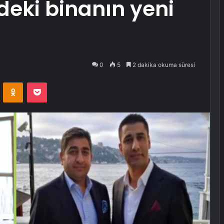
eki binanın yeni
0
5
2 dakika okuma süresi
VKontakte
Odnoklassniki
Pocket