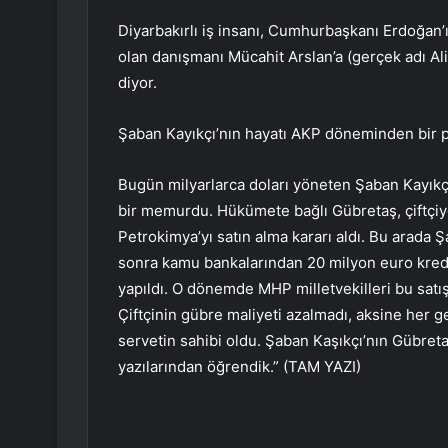
Diyarbakırlı iş insanı, Cumhurbaşkanı Erdoğan’
olan danışmanı Mücahit Arslan’a (gerçek adı Al
diyor.
Şaban Kayıkçı’nın hayatı AKP döneminden bir pe
Bugün milyarlarca doları yöneten Şaban Kayıkçı
bir memurdu. Hükümete bağlı Gübretaş, çiftçiye
Petrokimya’yı satın alma kararı aldı. Bu arada 
sonra kamu bankalarından 20 milyon euro kredi
yapıldı. O dönemde MHP milletvekilleri bu satı
Çiftçinin gübre maliyeti azalmadı, aksine her 
servetin sahibi oldu. Şaban Kaşıkçı’nın Gübretaş
yazılarından öğrendik.” (TAM YAZI)