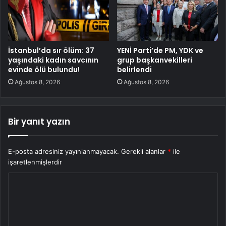
İstanbul’da sır ölüm: 37
YENİ Parti’de PM, YDK ve
yaşındaki kadın savcının
grup başkanvekilleri
evinde ölü bulundu!
belirlendi
Ağustos 8, 2026
Ağustos 8, 2026
Bir yanıt yazın
E-posta adresiniz yayınlanmayacak.
Gerekli alanlar
*
ile
işaretlenmişlerdir
Y
o
r
u