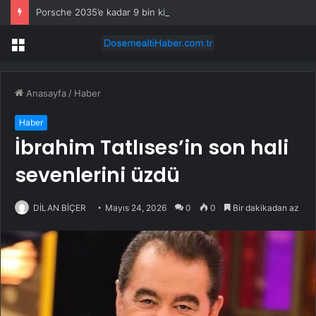
Porsche 2035’e kadar 9 bin kişiyi işten çıkaracak
Menü
Anasayfa
/
Haber
Haber
İbrahim Tatlıses’in son hali
sevenlerini üzdü
DİLAN BİÇER
Mayıs 24, 2026
0
0
Bir dakikadan az