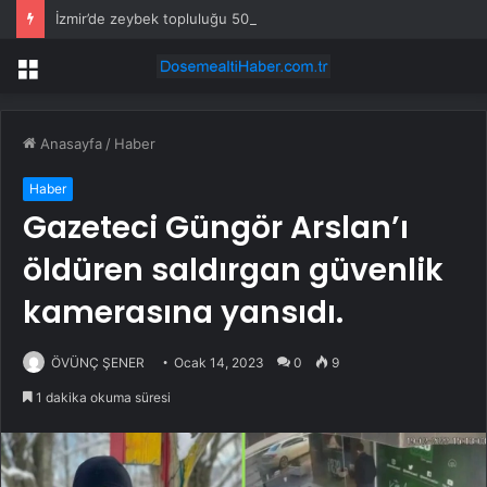
İzmir’de zeybek topluluğu 500 kişiye ulaştı
Menü
Anasayfa
/
Haber
Haber
Gazeteci Güngör Arslan’ı
öldüren saldırgan güvenlik
kamerasına yansıdı.
ÖVÜNÇ ŞENER
Ocak 14, 2023
0
9
1 dakika okuma süresi