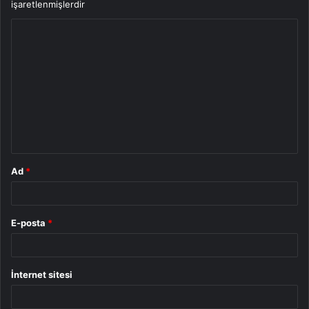
işaretlenmişlerdir
Y
o
r
u
m
*
Ad
*
E-posta
*
İnternet sitesi