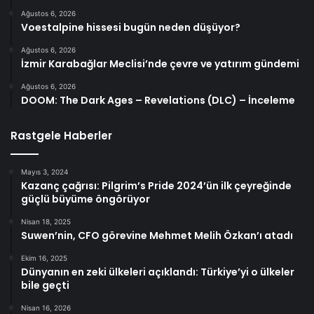
Ağustos 6, 2026
Voestalpine hissesi bugün neden düşüyor?
Ağustos 6, 2026
İzmir Karabağlar Meclisi’nde çevre ve yatırım gündemi
Ağustos 6, 2026
DOOM: The Dark Ages – Revelations (DLC) – İnceleme
Rastgele Haberler
Mayıs 3, 2024
Kazanç çağrısı: Pilgrim’s Pride 2024’ün ilk çeyreğinde
güçlü büyüme öngörüyor
Nisan 18, 2025
Suwen’nin, CFO görevine Mehmet Melih Özkan’ı atadı
Ekim 16, 2025
Dünyanın en zeki ülkeleri açıklandı: Türkiye’yi o ülkeler
bile geçti
Nisan 16, 2026