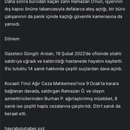
Daha sonra bürodan kaçan zanlı Ramazan Ö’nün, işyerinin
dış kapısı önüne tabancasıyla defalarca ateş açtığı, bir büro
çalışanının da panik içinde kaçtığı güvenlik kamerasına da
yansıdı.
Dönem
Gazeteci Güngör Arslan, 19 Şubat 2022’de ofisinde silahlı
saldırıya uğradı ve kaldırıldığı hastanede hayatını kaybetti.
6’sı tutuklu 14 sanık hakkında çeşitli suçlardan dava açıldı.
Kocaeli 1’inci Ağır Ceza Mahkemesi’nce 9 Ocak’ta karara
bağlanan davada, saldırgan Ramazan Ö. ve olayın
azmettiricilerinden Burhan P. ağırlaştırılmış müebbet, 8
sanık ise çeşitli hapis cezalarına çarptırıldı. Dört sanık da
beraat etti.
hayraboluhaber.xyz