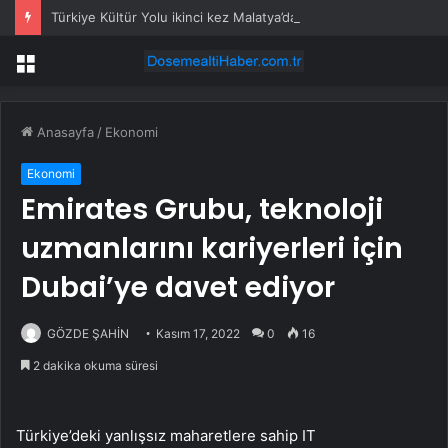
Türkiye Kültür Yolu ikinci kez Malatya’dan geçecek
Menü
Anasayfa
/
Ekonomi
Ekonomi
Emirates Grubu, teknoloji
uzmanlarını kariyerleri için
Dubai’ye davet ediyor
GÖZDE ŞAHİN
Kasım 17, 2022
0
16
2 dakika okuma süresi
Türkiye’deki yanlışsız maharetlere sahip IT