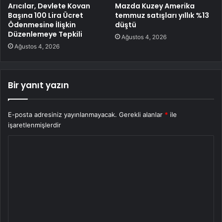
Arıcılar, Devlete Kovan
Mazda Kuzey Amerika
Başına 100 Lira Ücret
temmuz satışları yıllık %13
Ödenmesine İlişkin
düştü
Düzenlemeye Tepkili
Ağustos 4, 2026
Ağustos 4, 2026
Bir yanıt yazın
E-posta adresiniz yayınlanmayacak.
Gerekli alanlar
*
ile
işaretlenmişlerdir
Y
o
r
u
m
*