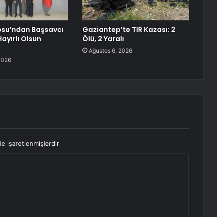
osu’ndan Başsavcı
Gaziantep’te TIR Kazası: 2
ayırlı Olsun
Ölü, 2 Yaralı
Ağustos 6, 2026
2026
le işaretlenmişlerdir