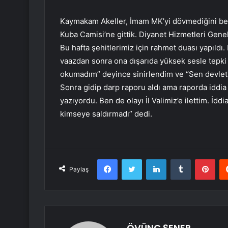
Kaymakam Akeller, İmam MK’yi dövmediğini bel
Kuba Camisi’ne gittik. Diyanet Hizmetleri Ge
Bu hafta şehitlerimiz için rahmet duası yapıld
vaazdan sonra ona dışarıda yüksek sesle tepki
okumadım” deyince sinirlendim ve “Sen devleti
Sonra gidip darp raporu aldı ama raporda iddia e
yazıyordu. Ben de olayı İl Valimiz’e ilettim. İddi
kimseye saldırmadı” dedi.
Facebook
Twitter
LinkedIn
Tumblr
Pint
Paylaş
ÖVÜNÇ ŞENER