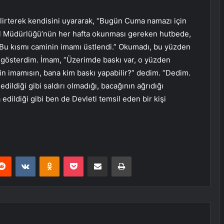
irterek kendisini uyararak, “Bugün Cuma namazı için
nel Müdürlüğü’nün her hafta okunması gereken hutbede,
ı. Bu kısmı caminin imamı üstlendi.” Okumadı, bu yüzden
 gösterdim. İmam, “Üzerimde baskı var, o yüzden
n imamısın, bana kim baskı yapabilir?” dedim. “Dedim.
dildiği gibi saldırı olmadığı, bacağının ağrıdığı
a edildiği gibi ben de Devleti temsil eden bir kişi
erest
Reddit
VKontakte
Odnoklassniki
Pocket
E-Posta ile paylaş
Yazdır