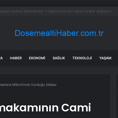
sinin kilosu 300 liraya fırladı, emekli isyan etti
FA
HABER
EKONOMI
SAĞLIK
TEKNOLOJI
YAŞAM
mamına Mikrofonla Vurduğu İddiası
ymakamının Cami