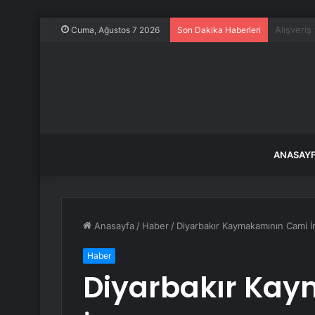
Yaz meyve
Cuma, Ağustos 7 2026
Son Dakika Haberleri
ANASAY
Anasayfa
/
Haber
/
Diyarbakır Kaymakamının Cami İ
Haber
Diyarbakır Ka