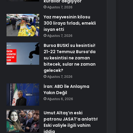
kurallar değişiyor
Ağustos 7, 2026
Yaz meyvesinin kilosu
300 liraya fırladı, emekli
isyan etti
Ağustos 7, 2026
Bursa BUSKİ su kesintisi!
21-22 Temmuz Bursa’da
su kesintisi ne zaman
bitecek, sular ne zaman
gelecek?
Ağustos 7, 2026
İran: ABD İle Anlaşma
Yakın Değil
Ağustos 6, 2026
Umut Altaş’ın eski
patronu JASAT’a anlattı!
Eski valiyle ilgili vahim
iddia