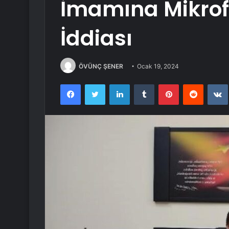
İmamına Mikro
İddiası
ÖVÜNÇ ŞENER
Ocak 19, 2024
Facebook
Twitter
LinkedIn
Tumblr
Pinterest
Reddit