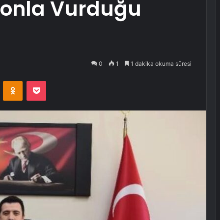
fonla Vurduğu
0
1
1 dakika okuma süresi
VKontakte
Odnoklassniki
Pocket