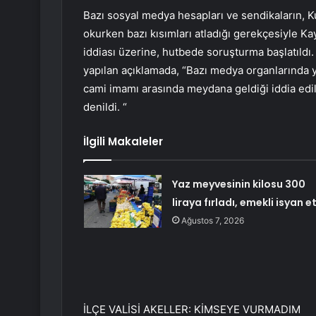
Bazı sosyal medya hesapları ve sendikaların, 
okurken bazı kısımları atladığı gerekçesiyle 
iddiası üzerine, hutbede soruşturma başlatıldı. Ol
yapılan açıklamada, “Bazı medya organlarında 
cami imamı arasında meydana geldiği iddia edilen
denildi. “
İlgili Makaleler
Yaz meyvesinin kilosu 300
liraya fırladı, emekli isyan et
Ağustos 7, 2026
İLÇE VALİSİ AKELLER: KİMSEYE VURMADIM