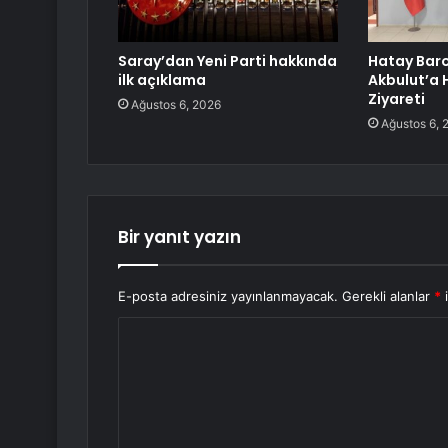
Saray’dan Yeni Parti hakkında
Hatay Bar
ilk açıklama
Akbulut’a H
Ziyareti
Ağustos 6, 2026
Ağustos 6, 
Bir yanıt yazın
E-posta adresiniz yayınlanmayacak.
Gerekli alanlar
*
i
Y
o
r
u