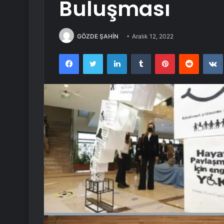
Buluşması
GÖZDE ŞAHİN
Aralık 12, 2022
Facebook
Twitter
LinkedIn
Tumblr
Pinterest
Reddit