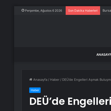
Bursa
Perşembe, Ağustos 6 2026
Son Dakika Haberleri
ANASAY
Anasayfa
/
Haber
/
DEÜ’de Engelleri Aşmak Buluşm
Haber
DEÜ’de Engelle