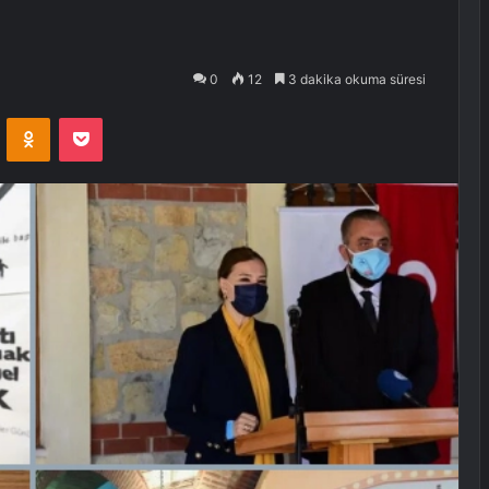
0
12
3 dakika okuma süresi
VKontakte
Odnoklassniki
Pocket