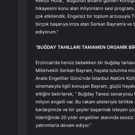
Rektör Hotar, “Bugünün anlamlı günleri Konuğu
hikayesini konu alan milyonların sesi programı
çok etkilendik. Engelsiz bir toplum arzusuyla 
birçok başarıya imza atan Serkan Bayram’a ve 
ediyorum.”
“BUĞDAY TAHILLARI TAMAMEN ORGANİK BİR
Erzincan’da henüz bebekken bir buğday tarlası
Milletvekili Serkan Bayram, hayata tutunma mü
Aralık Engelliler Günü’nde İstanbul Atatürk Kül
sinemasıyla ilgili konuşan Bayram, güçlü hayat
ettiğini belirterek, “ Buğday Tanesi senaryosu 
milyon engelli var. Bu rakam aileleriyle birlikt
kardeşimize ve bir şeyler başarmak isteyen ç
liderliğinde 20 yıldır engelliler alanında sessi
yatırımlarla devam ediyor.”