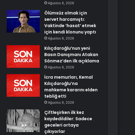
Ağustos 6, 2026
Ölümsüz olmak için
servet harcamıştı:
Vaktinde ‘hasat’ etmek
için kendi klonunu yaptı
Ağustos 6, 2026
Kılıçdaroğlu’nun yeni
Basın Danışmanı Atakan
Sönmez’den ilk açıklama
Ağustos 6, 2026
İcra memurları, Kemal
Kılıçdaroğlu’na
mahkeme kararını elden
tebliğ etti
Ağustos 6, 2026
Çiftleşirken ilk kez
kaydedildiler: Sadece
geceleri ortaya
çıkıyorlar