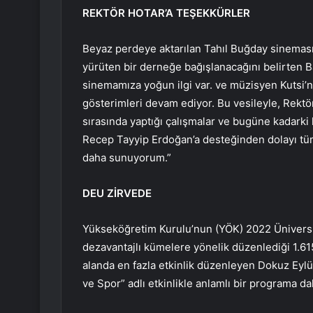
REKTÖR HOTAR’A TEŞEKKÜRLER
Beyaz perdeye aktarılan Tahıl Buğday sinemasın
yürüten bir derneğe bağışlanacağını belirten 
sinemamıza yoğun ilgi var. ve müzisyen Kutsi’ni
gösterimleri devam ediyor. Bu vesileyle, Rektör
sırasında yaptığı çalışmalar ve bugüne kadark
Recep Tayyip Erdoğan’a desteğinden dolayı tüm 
daha sunuyorum.”
DEU ZİRVEDE
Yükseköğretim Kurulu’nun (YÖK) 2022 Ünivers
dezavantajlı kümelere yönelik düzenlediği 1.615
alanda en fazla etkinlik düzenleyen Dokuz Eylül
ve Spor” adlı etkinlikle anlamlı bir programa da