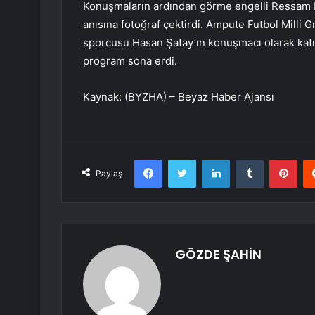
Konuşmaların ardından görme engelli Ressam E
anısına fotoğraf çektirdi. Ampute Futbol Milli G
sporcusu Hasan Şatay’ın konuşmacı olarak katıl
program sona erdi.
Kaynak: (BYZHA) – Beyaz Haber Ajansı
Facebook
Twitter
LinkedIn
Tumblr
Pint
Paylaş
GÖZDE ŞAHİN