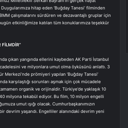
muz Milletvekili Serkan Bayram’ın gerçek hayat
. Duygularımıza hitap eden ‘Buğday Tanesi’ filminden
TBMM çalışmalarını sürdüren ve dezavantajlı gruplar için
bugün etkinliğimize katılan tüm konuklarımıza teşekkür
 FİLMDİR”
nda çıkan yangında ellerini kaybeden AK Parti İstanbul
cadelesini ve milyonlara umut olma öyküsünü anlattı. 3
tür Merkezi’nde prömiyeri yapılan ‘Buğday Tanesi’
ında karşılaştığı sorunları aşmak için çok mücadele
tamamen organik ve orijinaldir. Türkiye’de yaklaşık 10
e 40 milyona tekabül ediyor. Bu film, 10 milyon engelli
oğumuza umut ışığı olacak. Cumhurbaşkanımızın
z bir devrim yaşandı. Engelliler alanındaki devrim yeni