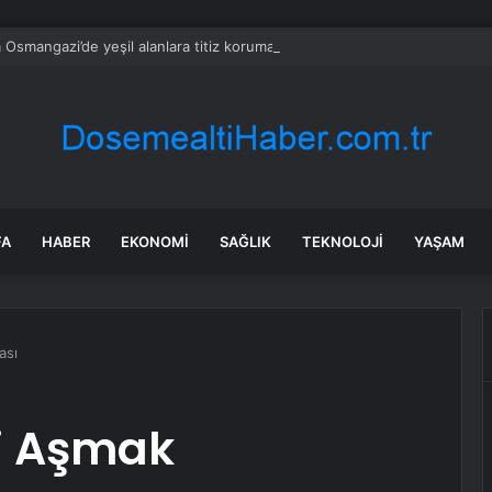
 Osmangazi’de yeşil alanlara titiz koruma
FA
HABER
EKONOMI
SAĞLIK
TEKNOLOJI
YAŞAM
ası
ri Aşmak