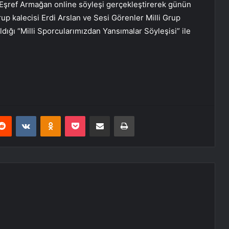
şref Armağan online söyleşi gerçekleştirerek günün
rup kalecisi Erdi Arslan ve Sesi Görenler Milli Grup
dığı “Milli Sporcularımızdan Yansımalar Söyleşisi” ile
erest
Reddit
VKontakte
Odnoklassniki
Pocket
E-Posta ile paylaş
Yazdır