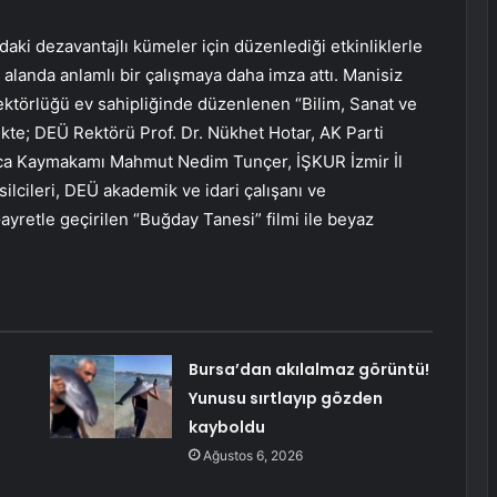
aki dezavantajlı kümeler için düzenlediği etkinliklerle
 alanda anlamlı bir çalışmaya daha imza attı. Manisiz
ktörlüğü ev sahipliğinde düzenlenen “Bilim, Sanat ve
likte; DEÜ Rektörü Prof. Dr. Nükhet Hotar, AK Parti
Buca Kaymakamı Mahmut Nedim Tunçer, İŞKUR İzmir İl
lcileri, DEÜ akademik ve idari çalışanı ve
Gayretle geçirilen “Buğday Tanesi” filmi ile beyaz
Bursa’dan akılalmaz görüntü!
Yunusu sırtlayıp gözden
kayboldu
Ağustos 6, 2026