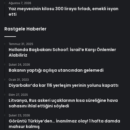
Ağustos 7, 2026
Yaz meyvesinin kilosu 300 liraya fırladı, emekli isyan
etti
Rastgele Haberler
Temmuz 31, 2025
Hollanda Başbakanı Schoof: İsrail’e Karşı Önlemler
Alabiliriz
Şubat 24, 2026
Bakanın yaptığı açılışa utancından gelemedi
Ocak 31, 2023
Diyarbakır’da kar 116 yerleşim yerinin yolunu kapattı
Ekim 27, 2025
Litvanya, Rus askeri uçaklarının kısa süreliğine hava
sahasını ihlal ettiğini söyledi
Şubat 23, 2026
Görüntü Türkiye’den… İnanılmaz olay! 1 hafta damda
mahsur kalmış