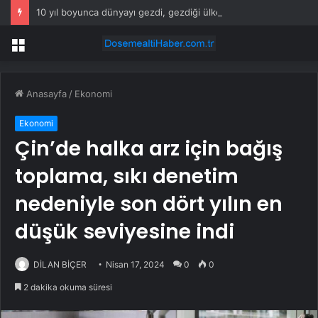
10 yıl boyunca dünyayı gezdi, gezdiği ülkeler arasında tek favorisi bu şehir oldu
Menü
Anasayfa
/
Ekonomi
Ekonomi
Çin’de halka arz için bağış
toplama, sıkı denetim
nedeniyle son dört yılın en
düşük seviyesine indi
DİLAN BİÇER
Nisan 17, 2024
0
0
2 dakika okuma süresi