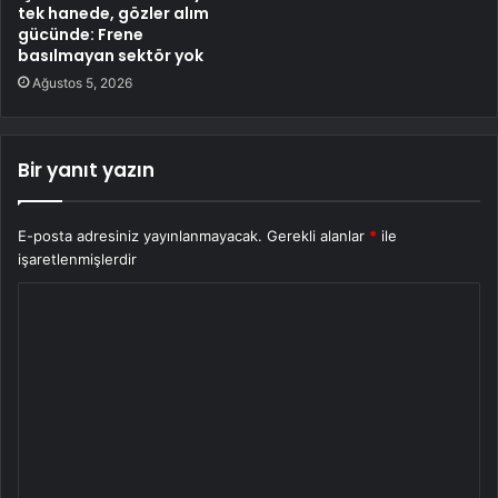
tek hanede, gözler alım
gücünde: Frene
basılmayan sektör yok
Ağustos 5, 2026
Bir yanıt yazın
E-posta adresiniz yayınlanmayacak.
Gerekli alanlar
*
ile
işaretlenmişlerdir
Y
o
r
u
m
*