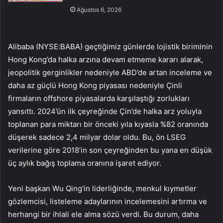
Ağustos 6, 2026
Alibaba (NYSE:BABA) geçtiğimiz günlerde lojistik biriminin
Hong Kong’da halka arzına devam etmeme kararı alarak,
jeopolitik gerginlikler nedeniyle ABD’de artan inceleme ve
daha az güçlü Hong Kong piyasası nedeniyle Çinli
firmaların offshore piyasalarda karşılaştığı zorlukları
yansıttı. 2024’ün ilk çeyreğinde Çin’de halka arz yoluyla
toplanan para miktarı bir önceki yıla kıyasla %82 oranında
düşerek sadece 2,4 milyar dolar oldu. Bu, ön LSEG
verilerine göre 2018’in son çeyreğinden bu yana en düşük
üç aylık bağış toplama oranına işaret ediyor.
Yeni başkan Wu Qing’in liderliğinde, menkul kıymetler
gözlemcisi, listeleme adaylarının incelemesini artırma ve
herhangi bir ihlali ele alma sözü verdi. Bu durum, daha