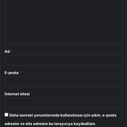
o
r
u
m
*
Ad
*
E-posta
*
İnternet sitesi
Daha sonraki yorumlarımda kullanılması için adım, e-posta
adresim ve site adresim bu tarayıcıya kaydedilsin.