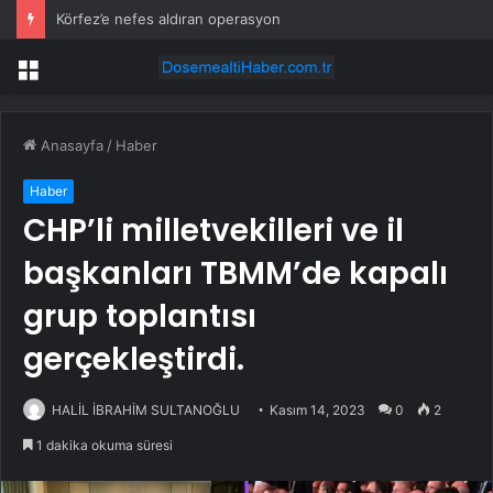
Körfez’e nefes aldıran operasyon
Menü
Anasayfa
/
Haber
Haber
CHP’li milletvekilleri ve il
başkanları TBMM’de kapalı
grup toplantısı
gerçekleştirdi.
HALİL İBRAHİM SULTANOĞLU
Kasım 14, 2023
0
2
1 dakika okuma süresi