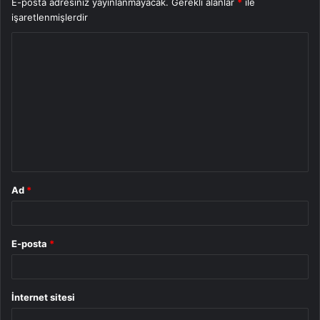
E-posta adresiniz yayınlanmayacak.
Gerekli alanlar
*
ile
işaretlenmişlerdir
Y
o
r
u
m
*
Ad
*
E-posta
*
İnternet sitesi