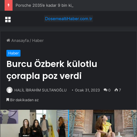
Porsche 2035’e kadar 9 bin kişiyi işten çıkaracak
Menü
Anasayfa
/
Haber
Haber
Burcu Özberk külotlu
çorapla poz verdi
HALİL İBRAHİM SULTANOĞLU
Ocak 31, 2023
0
7
Bir dakikadan az