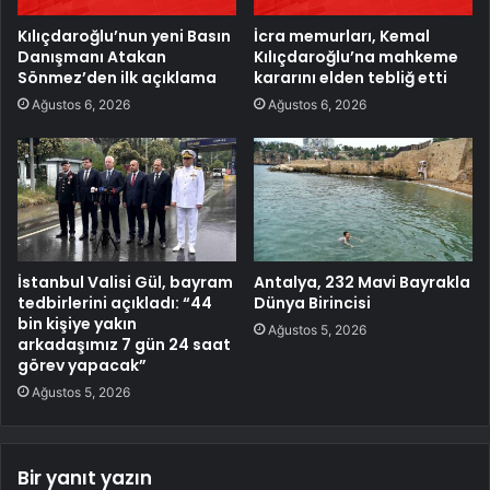
Kılıçdaroğlu’nun yeni Basın
İcra memurları, Kemal
Danışmanı Atakan
Kılıçdaroğlu’na mahkeme
Sönmez’den ilk açıklama
kararını elden tebliğ etti
Ağustos 6, 2026
Ağustos 6, 2026
İstanbul Valisi Gül, bayram
Antalya, 232 Mavi Bayrakla
tedbirlerini açıkladı: “44
Dünya Birincisi
bin kişiye yakın
Ağustos 5, 2026
arkadaşımız 7 gün 24 saat
görev yapacak”
Ağustos 5, 2026
Bir yanıt yazın