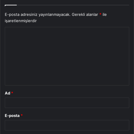
E-posta adresiniz yayınlanmayacak.
Gerekli alanlar
*
ile
işaretlenmişlerdir
Y
o
r
u
m
*
Ad
*
E-posta
*