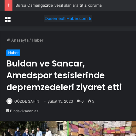
Bursa Osmangazi’de yeşil alanlara titiz koruma
Menü
Anasayfa
/
Haber
Haber
Buldan ve Sancar,
Amedspor tesislerinde
depremzedeleri ziyaret etti
GÖZDE ŞAHİN
Şubat 15, 2023
0
5
Bir dakikadan az