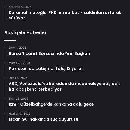
Ağustos 6, 2026
Karamahmutoğlu: PKK’nın narkotik saldırıları artarak
sürüyor
Rastgele Haberler
Ekim 1, 2025
Bursa Ticaret Borsası’nda Yeni Başkan
Mayıs 23, 2023
Pakistan’da çatışma: 1 ölü, 12 yaralı
Ocak 5, 2026
ABD, Venezuela’ya karadan da müdahaleye başladı;
halk başkenti terk ediyor
Ekim 29, 2025
İzmir Güzelbahçe’de kahkaha dolu gece
Haziran 3, 2025
Ercan Gül hakkında suç duyurusu