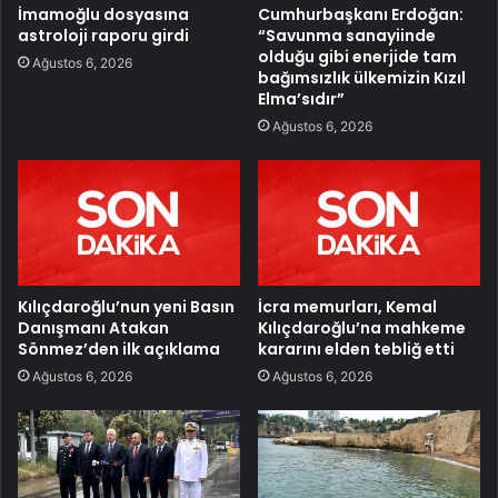
İmamoğlu dosyasına
Cumhurbaşkanı Erdoğan:
astroloji raporu girdi
“Savunma sanayiinde
olduğu gibi enerjide tam
Ağustos 6, 2026
bağımsızlık ülkemizin Kızıl
Elma’sıdır”
Ağustos 6, 2026
Kılıçdaroğlu’nun yeni Basın
İcra memurları, Kemal
Danışmanı Atakan
Kılıçdaroğlu’na mahkeme
Sönmez’den ilk açıklama
kararını elden tebliğ etti
Ağustos 6, 2026
Ağustos 6, 2026