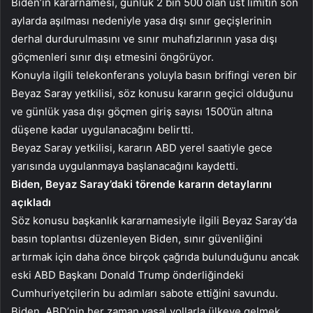
Biden’ın kararnamesi, günlük 2 bin 500 olan üst limitin son
aylarda aşılması nedeniyle yasa dışı sınır geçişlerinin
derhal durdurulmasını ve sınır muhafızlarının yasa dışı
göçmenleri sınır dışı etmesini öngörüyor.
Konuyla ilgili telekonferans yoluyla basın brifingi veren bir
Beyaz Saray yetkilisi, söz konusu kararın geçici olduğunu
ve günlük yasa dışı göçmen giriş sayısı 1500’ün altına
düşene kadar uygulanacağını belirtti.
Beyaz Saray yetkilisi, kararın ABD yerel saatiyle gece
yarısında uygulanmaya başlanacağını kaydetti.
Biden, Beyaz Saray’daki törende kararın detaylarını
açıkladı
Söz konusu başkanlık kararnamesiyle ilgili Beyaz Saray’da
basın toplantısı düzenleyen Biden, sınır güvenliğini
artırmak için daha önce birçok çağrıda bulunduğunu ancak
eski ABD Başkanı Donald Trump önderliğindeki
Cumhuriyetçilerin bu adımları sabote ettiğini savundu.
Biden, ABD’nin her zaman yasal yollarla ülkeye gelmek