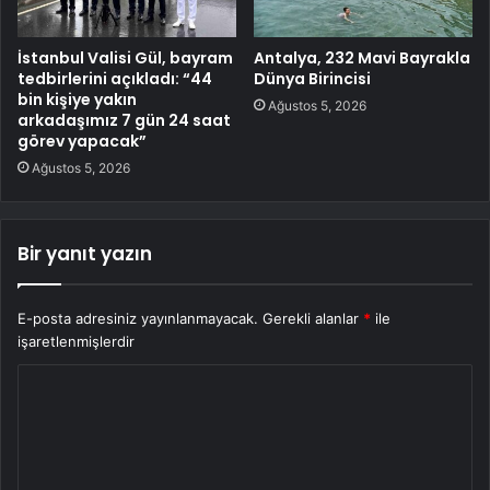
İstanbul Valisi Gül, bayram
Antalya, 232 Mavi Bayrakla
tedbirlerini açıkladı: “44
Dünya Birincisi
bin kişiye yakın
Ağustos 5, 2026
arkadaşımız 7 gün 24 saat
görev yapacak”
Ağustos 5, 2026
Bir yanıt yazın
E-posta adresiniz yayınlanmayacak.
Gerekli alanlar
*
ile
işaretlenmişlerdir
Y
o
r
u