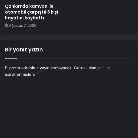
Çankırı’da kamyon ile
otomobil çarpıştı! 3 kişi
hayatını kaybetti
Ağustos 7, 2026
Bir yanıt yazın
E-posta adresiniz yayınlanmayacak.
Gerekli alanlar
*
ile
işaretlenmişlerdir
Y
o
r
u
m
*