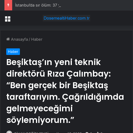
İstanbul’da sır ölüm: 37 yaşındaki kadın savcının evinde ölü bulundu!
Menü
Anasayfa
/
Haber
Haber
Beşiktaş’ın yeni teknik
direktörü Rıza Çalımbay:
“Ben gerçek bir Beşiktaş
taraftarıyım. Çağrıldığımda
gelmeyeceğimi
söylemiyorum.”