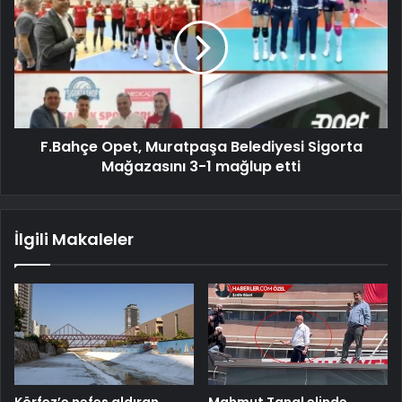
F.Bahçe Opet, Muratpaşa Belediyesi Sigorta
Mağazasını 3-1 mağlup etti
İlgili Makaleler
Körfez’e nefes aldıran
Mahmut Tanal elinde