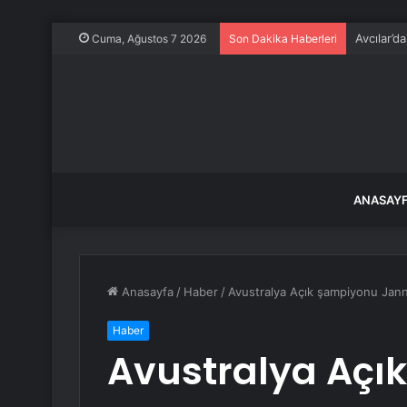
Avcılar’d
Cuma, Ağustos 7 2026
Son Dakika Haberleri
ANASAY
Anasayfa
/
Haber
/
Avustralya Açık şampiyonu Jann
Haber
Avustralya Açı