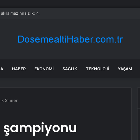
a akılalmaz hırsızlık: 4 kadın 100 kiloluk buzdolabını böyle çaldı
FA
HABER
EKONOMI
SAĞLIK
TEKNOLOJI
YAŞAM
ik Sinner
k şampiyonu