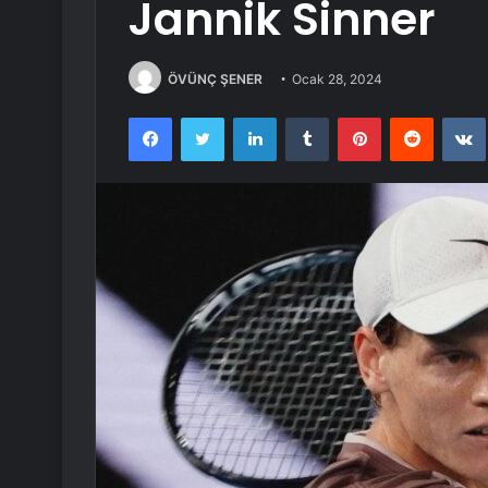
Jannik Sinner
ÖVÜNÇ ŞENER
Ocak 28, 2024
Facebook
Twitter
LinkedIn
Tumblr
Pinterest
Reddit