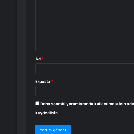
o
r
u
m
*
Ad
*
E-posta
*
Daha sonraki yorumlarımda kullanılması için adı
kaydedilsin.