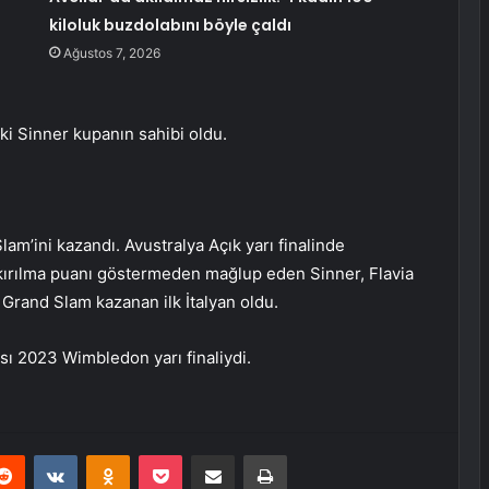
kiloluk buzdolabını böyle çaldı
Ağustos 7, 2026
i Sinner kupanın sahibi oldu.
lam’ini kazandı. Avustralya Açık yarı finalinde
 kırılma puanı göstermeden mağlup eden Sinner, Flavia
Grand Slam kazanan ilk İtalyan oldu.
sı 2023 Wimbledon yarı finaliydi.
erest
Reddit
VKontakte
Odnoklassniki
Pocket
E-Posta ile paylaş
Yazdır