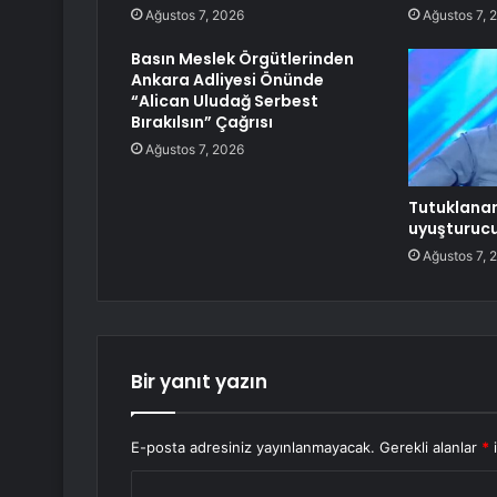
Ağustos 7, 2026
Ağustos 7, 
Basın Meslek Örgütlerinden
Ankara Adliyesi Önünde
“Alican Uludağ Serbest
Bırakılsın” Çağrısı
Ağustos 7, 2026
Tutuklanan 
uyuşturucu 
Ağustos 7, 
Bir yanıt yazın
E-posta adresiniz yayınlanmayacak.
Gerekli alanlar
*
i
Y