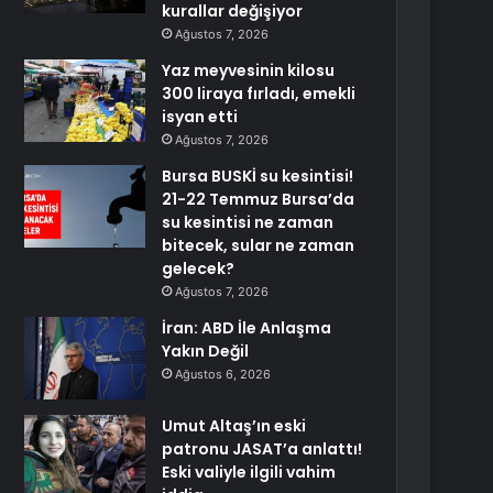
kurallar değişiyor
Ağustos 7, 2026
Yaz meyvesinin kilosu
300 liraya fırladı, emekli
isyan etti
Ağustos 7, 2026
Bursa BUSKİ su kesintisi!
21-22 Temmuz Bursa’da
su kesintisi ne zaman
bitecek, sular ne zaman
gelecek?
Ağustos 7, 2026
İran: ABD İle Anlaşma
Yakın Değil
Ağustos 6, 2026
Umut Altaş’ın eski
patronu JASAT’a anlattı!
Eski valiyle ilgili vahim